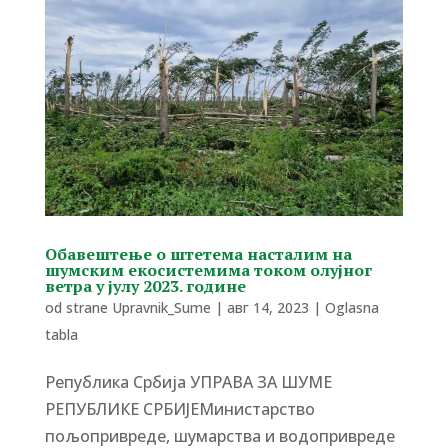
Обавештење о штетема насталим на
шумским екосистемима током олујног
ветра у јулу 2023. године
od strane
Upravnik_Sume
|
авг 14, 2023
|
Oglasna
tabla
Република Србија УПРАВА ЗА ШУМЕ
РЕПУБЛИКЕ СРБИЈЕМинистарство
пољопривреде, шумарства и водопривреде