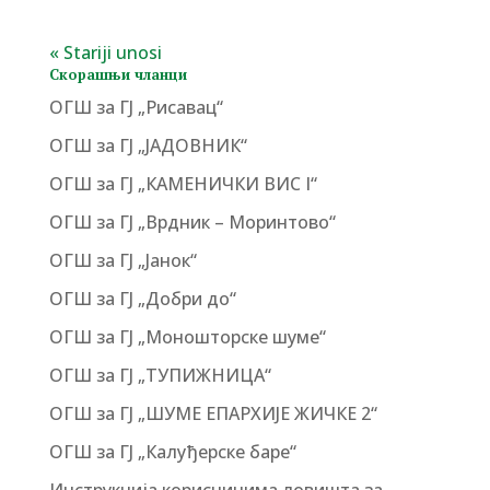
« Stariji unosi
Скорашњи чланци
ОГШ за ГЈ „Рисавац“
ОГШ за ГЈ „ЈАДОВНИК“
ОГШ за ГЈ „КАМЕНИЧКИ ВИС I“
ОГШ за ГЈ „Врдник – Моринтово“
ОГШ за ГЈ „Јанок“
ОГШ за ГЈ „Добри до“
ОГШ за ГЈ „Моношторске шуме“
ОГШ за ГЈ „ТУПИЖНИЦА“
ОГШ за ГЈ „ШУМЕ ЕПАРХИЈЕ ЖИЧКЕ 2“
ОГШ за ГЈ „Калуђерске баре“
Инструкција корисницима ловишта за