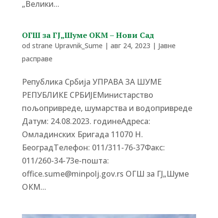
„Велики...
ОГШ за ГЈ„Шуме ОКМ – Нови Сад
od strane
Upravnik_Sume
|
авг 24, 2023
|
Јавне
расправе
Република Србија УПРАВА ЗА ШУМЕ
РЕПУБЛИКЕ СРБИЈЕМинистарство
пољопривреде, шумарства и водопривреде
Датум: 24.08.2023. годинеАдреса:
Омладинских Бригада 11070 Н.
БеоградTелефон: 011/311-76-37Факс:
011/260-34-73е-пошта:
office.sume@minpolj.gov.rs ОГШ за ГЈ„Шуме
ОКМ...