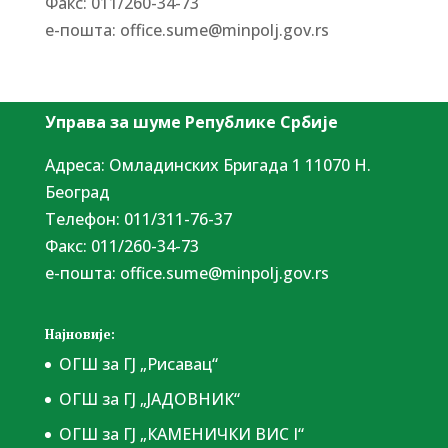
Факс: 011/260-34-73
е-пошта:
office.sume@minpolj.gov.rs
Управа за шуме Републике Србије
Адреса: Омладинских Бригада 1 11070 Н.
Београд
Tелефон: 011/311-76-37
Факс: 011/260-34-73
е-пошта:
office.sume@minpolj.gov.rs
Најновије:
ОГШ за ГЈ „Рисавац“
ОГШ за ГЈ „ЈАДОВНИК“
ОГШ за ГЈ „КАМЕНИЧКИ ВИС I“