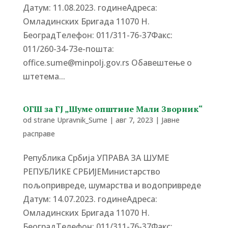
Датум: 11.08.2023. годинеАдреса:
Омладинских Бригада 11070 Н.
БеоградTелефон: 011/311-76-37Факс:
011/260-34-73е-пошта:
office.sume@minpolj.gov.rs Обавештење о
штетема...
ОГШ за ГЈ „Шуме општине Мали Зворник“
od strane
Upravnik_Sume
|
авг 7, 2023
|
Јавне
расправе
Република Србија УПРАВА ЗА ШУМЕ
РЕПУБЛИКЕ СРБИЈЕМинистарство
пољопривреде, шумарства и водопривреде
Датум: 14.07.2023. годинеАдреса:
Омладинских Бригада 11070 Н.
БеоградTелефон: 011/311-76-37Факс: