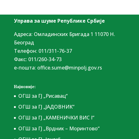
Управа за шуме Републике Србије
Адреса: Омладинских Бригада 1 11070 Н.
Београд
Tелефон: 011/311-76-37
Факс: 011/260-34-73
е-пошта:
office.sume@minpolj.gov.rs
Најновије:
ОГШ за ГЈ „Рисавац“
ОГШ за ГЈ „ЈАДОВНИК“
ОГШ за ГЈ „КАМЕНИЧКИ ВИС I“
ОГШ за ГЈ „Врдник – Моринтово“