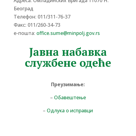
Адреса: Омладинских Бригада 11070 Н.
Београд
Tелефон: 011/311-76-37
Факс: 011/260-34-73
е-пошта:
office.sume@minpolj.gov.rs
Јавна набавка
службене одеће
Преузимање:
–
Обавештење
–
Одлука о исправци