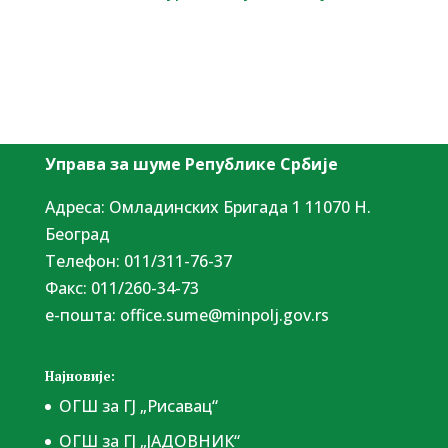
Управа за шуме Републике Србије
Адреса: Омладинских Бригада 1 11070 Н.
Београд
Tелефон: 011/311-76-37
Факс: 011/260-34-73
е-пошта:
office.sume@minpolj.gov.rs
Најновије:
ОГШ за ГЈ „Рисавац“
ОГШ за ГЈ „ЈАДОВНИК“