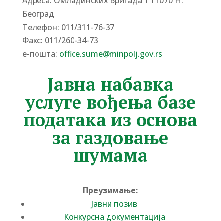
Адреса: Омладинских Бригада 1 11070 Н.
Београд
Tелефон: 011/311-76-37
Факс: 011/260-34-73
е-пошта:
office.sume@minpolj.gov.rs
Јавна набавка
услуге вођења базе
података из основа
за газдовање
шумама
Преузимање:
Јавни позив
Конкурсна
документација