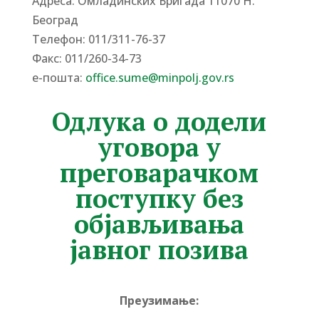
Адреса: Омладинских Бригада 11070 Н.
Београд
Tелефон: 011/311-76-37
Факс: 011/260-34-73
е-пошта:
office.sume@minpolj.gov.rs
Одлука о додели
уговора у
преговарачком
поступку без
објављивања
јавног позива
Преузимање: