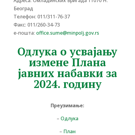
Адреса: Омладинских Бригада 11070 Н.
Београд
Tелефон: 011/311-76-37
Факс: 011/260-34-73
е-пошта:
office.sume@minpolj.gov.rs
Одлука о усвајању
измене Плана
јавних набавки за
2024. годину
Преузимање:
–
Одлука
–
План