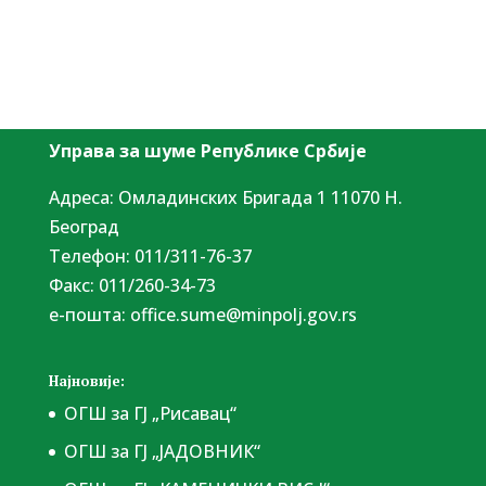
Управа за шуме Републике Србије
Адреса: Омладинских Бригада 1 11070 Н.
Београд
Tелефон: 011/311-76-37
Факс: 011/260-34-73
е-пошта:
office.sume@minpolj.gov.rs
Најновије:
ОГШ за ГЈ „Рисавац“
ОГШ за ГЈ „ЈАДОВНИК“