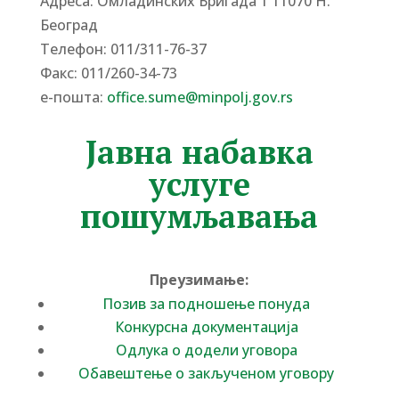
Адреса: Омладинских Бригада 1 11070 Н.
Београд
Tелефон: 011/311-76-37
Факс: 011/260-34-73
е-пошта:
office.sume@minpolj.gov.rs
Јавна набавка
услуге
пошумљавања
Преузимање:
Позив за подношење понуда
Конкурсна документација
Одлука о додели уговора
Обавештење о закљученом уговору