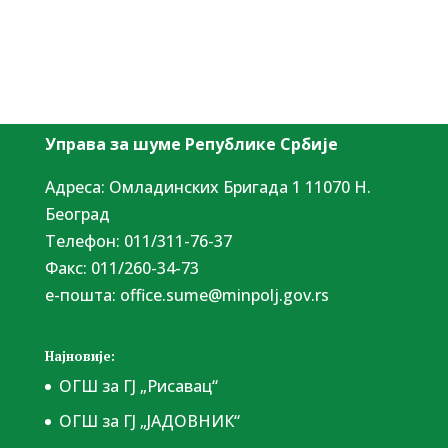
Управа за шуме Републике Србије
Адреса: Омладинских Бригада 1 11070 Н.
Београд
Tелефон: 011/311-76-37
Факс: 011/260-34-73
е-пошта:
office.sume@minpolj.gov.rs
Најновије:
ОГШ за ГЈ „Рисавац“
ОГШ за ГЈ „ЈАДОВНИК“