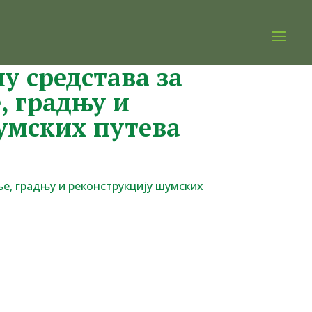
лу средстава за
 градњу и
умских путева
ње, градњу и реконструкцију шумских