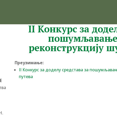
II Конкурс за доде
пошумљавање,
реконструкцију ш
Преузимање:
II Конкурс за доделу средстава за пошумљава
путева
Е
тва
Н.