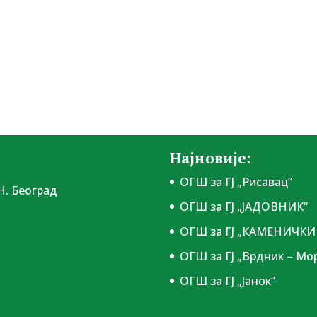
Најновије:
ОГШ за ГЈ „Рисавац“
Н. Београд
ОГШ за ГЈ „ЈАДОВНИК“
ОГШ за ГЈ „КАМЕНИЧКИ 
ОГШ за ГЈ „Врдник – Мо
ОГШ за ГЈ „Јанок“