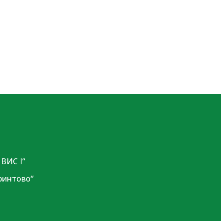
ВИС I“
ринтово“