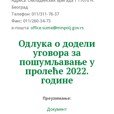
Адреса: Омладинских Бригада 1 11070 Н.
Београд
Tелефон: 011/311-76-37
Факс: 011/260-34-73
е-пошта:
office.sume@minpolj.gov.rs
Одлука о додели
уговора за
пошумљавање у
пролеће 2022.
године
Преузимање:
Документ