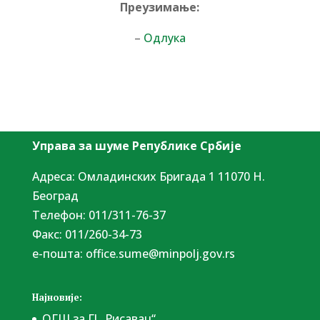
Преузимање:
–
Одлука
Управа за шуме Републике Србије
Адреса: Омладинских Бригада 1 11070 Н.
Београд
Tелефон: 011/311-76-37
Факс: 011/260-34-73
е-пошта:
office.sume@minpolj.gov.rs
Најновије:
ОГШ за ГЈ „Рисавац“