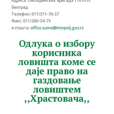
Адреса: Омладинских Бригада 11070 Н.
Београд
Tелефон: 011/311-76-37
Факс: 011/260-34-73
е-пошта:
office.sume@minpolj.gov.rs
Одлука о избору
корисника
ловишта коме се
даје право на
газдовање
ловиштем
,,Храстовача,,