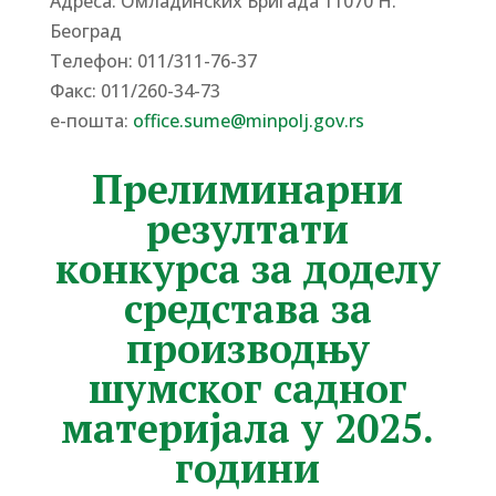
Адреса: Омладинских Бригада 11070 Н.
Београд
Tелефон: 011/311-76-37
Факс: 011/260-34-73
е-пошта:
office.sume@minpolj.gov.rs
Прелиминарни
резултати
конкурса за доделу
средстава за
производњу
шумског садног
материјала у 2025.
години