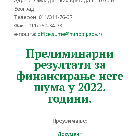
Адреса: Омладинских Бригада 1 11070 Н.
Београд
Tелефон: 011/311-76-37
Факс: 011/260-34-73
е-пошта:
office.sume@minpolj.gov.rs
Прелиминарни
резултати за
финансирање неге
шума у 2022.
години.
Преузимање:
Документ