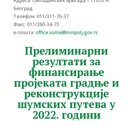
Адреса: Омладинских Бригада 1 11070 Н.
Београд
Tелефон: 011/311-76-37
Факс: 011/260-34-73
е-пошта:
office.sume@minpolj.gov.rs
Прелиминарни
резултати за
финансирање
пројеката градње и
реконструкције
шумских путева у
2022. години