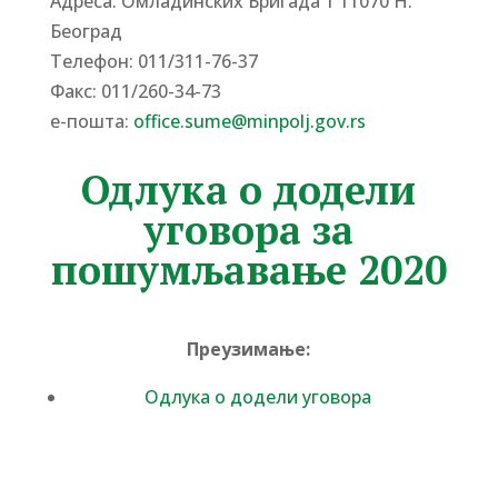
Адреса: Омладинских Бригада 1 11070 Н.
Београд
Tелефон: 011/311-76-37
Факс: 011/260-34-73
е-пошта:
office.sume@minpolj.gov.rs
Одлука о додели
уговора за
пошумљавање 2020
Преузимање:
Одлука о додели уговора