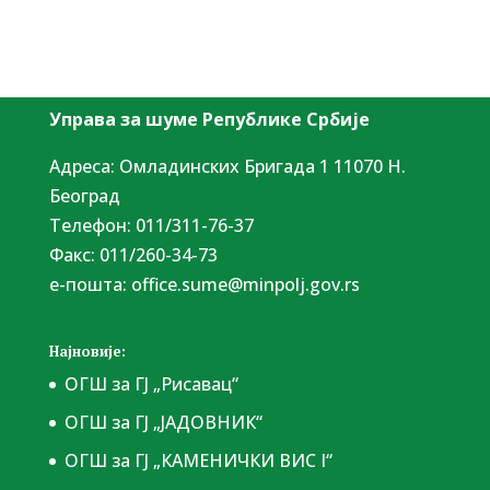
Управа за шуме Републике Србије
Адреса: Омладинских Бригада 1 11070 Н.
Београд
Tелефон: 011/311-76-37
Факс: 011/260-34-73
е-пошта:
office.sume@minpolj.gov.rs
Најновије:
ОГШ за ГЈ „Рисавац“
ОГШ за ГЈ „ЈАДОВНИК“
ОГШ за ГЈ „КАМЕНИЧКИ ВИС I“