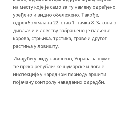
на месту које је само за ту намену одређено,
уређено и видно обележено. Такође,
одредбом члана 22. став 1. тачка 8. Закона о
дивљачи и ловству забрањено је паљење
корова, стрњика, трстика, траве и другог
растиња у ловишту.
Имајући у виду наведено, Управа за шуме
ће преко републичке шумарске и ловне
инспекције у наредном периоду вршити
појачану контролу наведених одредби.