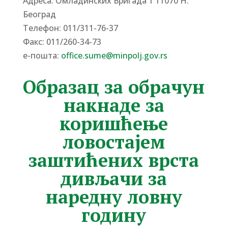
Адреса: Омладинских Бригада 1 11070 Н.
Београд
Tелефон: 011/311-76-37
Факс: 011/260-34-73
е-пошта:
office.sume@minpolj.gov.rs
Образац за обрачун
накнаде за
коришћење
ловостајем
заштићених врста
дивљачи за
наредну ловну
годину