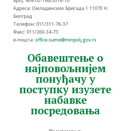
Број: 404-02-166/2018-10
Адреса: Омладинских Бригада 1 11070 Н.
Београд
Tелефон: 011/311-76-37
Факс: 011/260-34-73
е-пошта:
office.sume@minpolj.gov.rs
Обавештење о
најповољнијем
понуђачу у
поступку изузете
набавке
посредовања