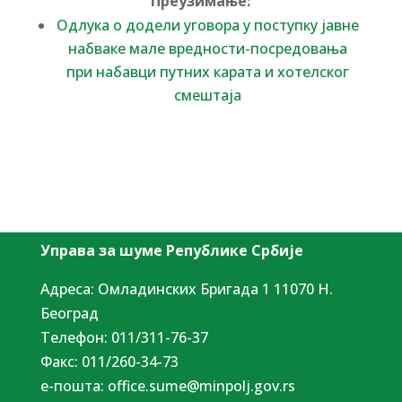
Преузимање:
Одлука о додели уговора у поступку јавне
набваке мале вредности-посредовања
при набавци путних карата и хотелског
смештаја
Управа за шуме Републике Србије
Адреса: Омладинских Бригада 1 11070 Н.
Београд
Tелефон: 011/311-76-37
Факс: 011/260-34-73
е-пошта:
office.sume@minpolj.gov.rs