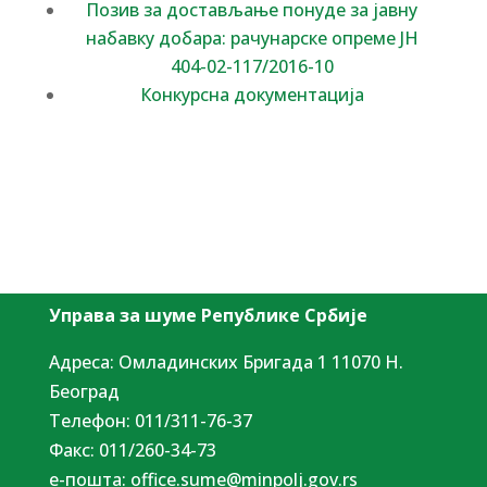
Позив за достављање понуде за јавну
набавку добара: рачунарске опреме ЈН
404-02-117/2016-10
Конкурсна документација
Управа за шуме Републике Србије
Адреса: Омладинских Бригада 1 11070 Н.
Београд
Tелефон: 011/311-76-37
Факс: 011/260-34-73
е-пошта:
office.sume@minpolj.gov.rs