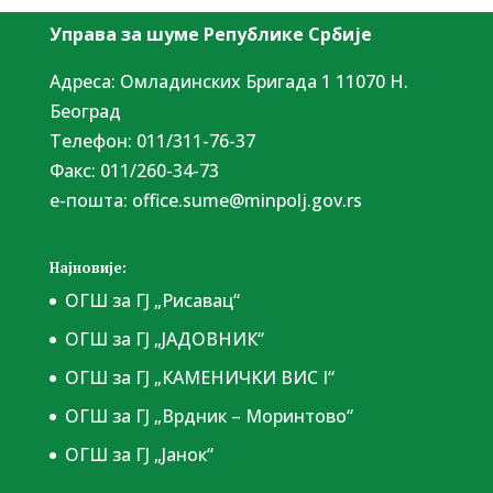
Управа за шуме Републике Србије
Адреса: Омладинских Бригада 1 11070 Н.
Београд
Tелефон: 011/311-76-37
Факс: 011/260-34-73
е-пошта:
office.sume@minpolj.gov.rs
Најновије:
ОГШ за ГЈ „Рисавац“
ОГШ за ГЈ „ЈАДОВНИК“
ОГШ за ГЈ „КАМЕНИЧКИ ВИС I“
ОГШ за ГЈ „Врдник – Моринтово“
ОГШ за ГЈ „Јанок“