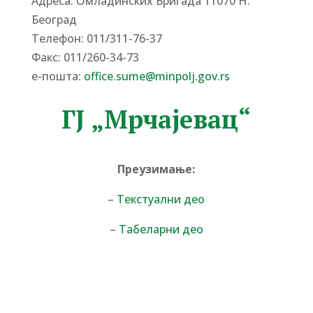
Адреса: Омладинских Бригада 11070 Н.
Београд
Tелефон: 011/311-76-37
Факс: 011/260-34-73
е-пошта:
office.sume@minpolj.gov.rs
ГЈ „Мрчајевац“
Преузимање:
–
Текстуални део
–
Табеларни део