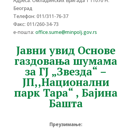
Адреса: Омладинских Бригада 1 11070 Н.
Београд
Tелефон: 011/311-76-37
Факс: 011/260-34-73
е-пошта:
office.sume@minpolj.gov.rs
Јавни увид Основе
газдовања шумама
за ГЈ „Звезда“ –
ЈП,,Национални
парк Тара“ , Бајина
Башта
Преузимање: