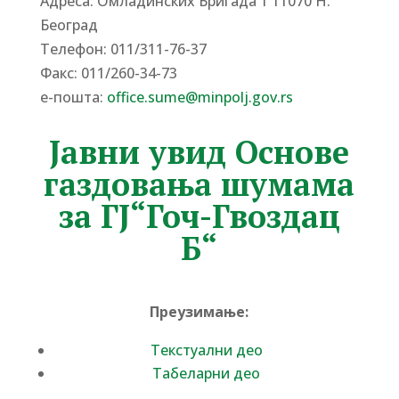
Адреса: Омладинских Бригада 1 11070 Н.
Београд
Tелефон: 011/311-76-37
Факс: 011/260-34-73
е-пошта:
office.sume@minpolj.gov.rs
Јавни увид Основе
газдовања шумама
за ГЈ“Гоч-Гвоздац
Б“
Преузимање:
Текстуални део
Табеларни део