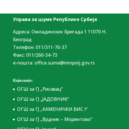
Управа за шуме Републике Србије
Адреса: Омладинских Бригада 1 11070 Н.
Београд
Tелефон: 011/311-76-37
Факс: 011/260-34-73
е-пошта:
office.sume@minpolj.gov.rs
Најновије:
ОГШ за ГЈ „Рисавац“
ОГШ за ГЈ „ЈАДОВНИК“
ОГШ за ГЈ „КАМЕНИЧКИ ВИС I“
ОГШ за ГЈ „Врдник – Моринтово“