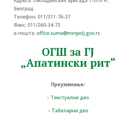
Адреса: Омладинских Бригада 11070 Н.
Београд
Tелефон: 011/311-76-37
Факс: 011/260-34-73
е-пошта:
office.sume@minpolj.gov.rs
ОГШ за ГЈ
„Апатински рит“
Преузимање:
–
Текстуални део
–
Табеларни део