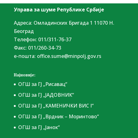
Управа за шуме Републике Србије
Адреса: Омладинских Бригада 1 11070 Н.
Београд
Tелефон: 011/311-76-37
Факс: 011/260-34-73
е-пошта:
office.sume@minpolj.gov.rs
Најновије:
ОГШ за ГЈ „Рисавац“
ОГШ за ГЈ „ЈАДОВНИК“
ОГШ за ГЈ „КАМЕНИЧКИ ВИС I“
ОГШ за ГЈ „Врдник – Моринтово“
ОГШ за ГЈ „Јанок“