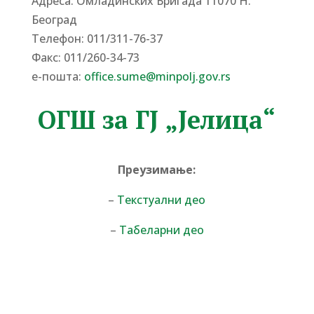
Адреса: Омладинских Бригада 11070 Н.
Београд
Tелефон: 011/311-76-37
Факс: 011/260-34-73
е-пошта:
office.sume@minpolj.gov.rs
ОГШ за ГЈ „Јелица“
Преузимање:
–
Текстуални део
–
Табеларни део