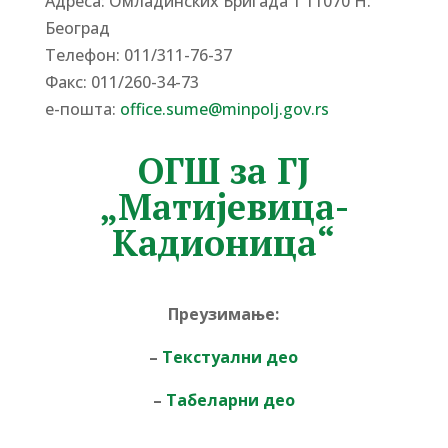
Адреса: Омладинских Бригада 1 11070 Н.
Београд
Tелефон: 011/311-76-37
Факс: 011/260-34-73
е-пошта:
office.sume@minpolj.gov.rs
ОГШ за ГЈ
„Матијевица-
Кадионица“
Преузимање:
–
Текстуални део
–
Табеларни део