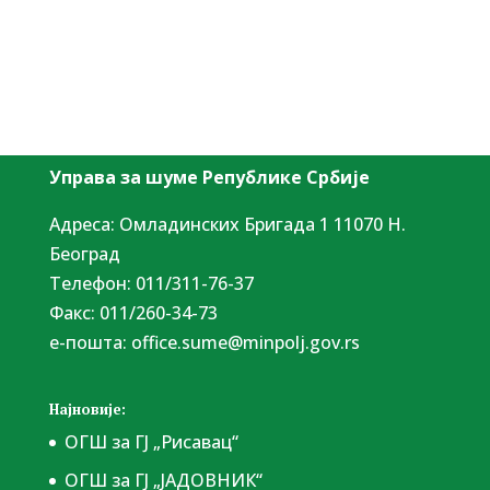
Управа за шуме Републике Србије
Адреса: Омладинских Бригада 1 11070 Н.
Београд
Tелефон: 011/311-76-37
Факс: 011/260-34-73
е-пошта:
office.sume@minpolj.gov.rs
Најновије:
ОГШ за ГЈ „Рисавац“
ОГШ за ГЈ „ЈАДОВНИК“