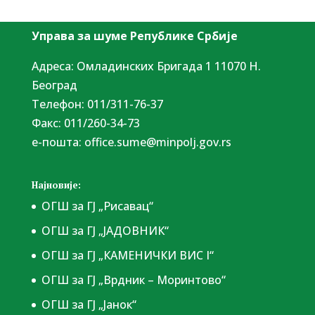
Управа за шуме Републике Србије
Адреса: Омладинских Бригада 1 11070 Н.
Београд
Tелефон: 011/311-76-37
Факс: 011/260-34-73
е-пошта:
office.sume@minpolj.gov.rs
Најновије:
ОГШ за ГЈ „Рисавац“
ОГШ за ГЈ „ЈАДОВНИК“
ОГШ за ГЈ „КАМЕНИЧКИ ВИС I“
ОГШ за ГЈ „Врдник – Моринтово“
ОГШ за ГЈ „Јанок“