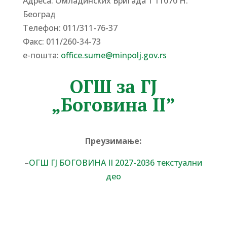
Адреса: Омладинских Бригада 1 11070 Н.
Београд
Tелефон: 011/311-76-37
Факс: 011/260-34-73
е-пошта:
office.sume@minpolj.gov.rs
ОГШ за ГЈ
„Боговина II”
Преузимање:
–
ОГШ ГЈ БОГОВИНА II 2027-2036 текстуални
део