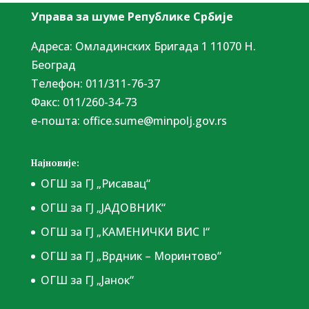
Управа за шуме Републике Србије
Адреса: Омладинских Бригада 1 11070 Н.
Београд
Tелефон: 011/311-76-37
Факс: 011/260-34-73
е-пошта:
office.sume@minpolj.gov.rs
Најновије:
ОГШ за ГЈ „Рисавац“
ОГШ за ГЈ „ЈАДОВНИК“
ОГШ за ГЈ „КАМЕНИЧКИ ВИС I“
ОГШ за ГЈ „Врдник – Моринтово“
ОГШ за ГЈ „Јанок“