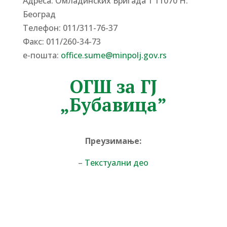
Адреса: Омладинских Бригада 1 11070 Н.
Београд
Tелефон: 011/311-76-37
Факс: 011/260-34-73
е-пошта:
office.sume@minpolj.gov.rs
ОГШ за ГЈ
„Бубавица”
Преузимање:
–
Текстуални део