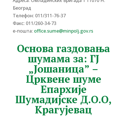
Адреса: Омладинских Бригада 1 11070 Н.
Београд
Tелефон: 011/311-76-37
Факс: 011/260-34-73
е-пошта:
office.sume@minpolj.gov.rs
Основа газдовања
шумама за: ГЈ
„Јошаница” –
Црквене шуме
Епархије
Шумадијске Д.О.О,
Крагујевац