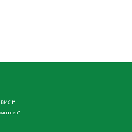
ВИС I“
ринтово“