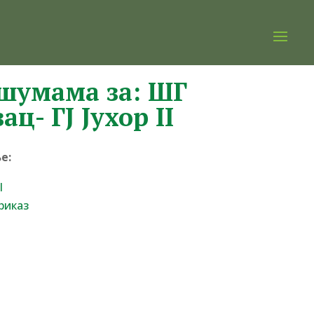
 шумама за: ШГ
ац- ГЈ Јухор II
е:
I
риказ