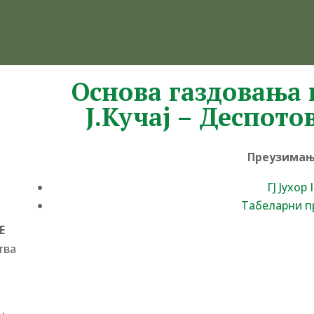
Основа газдовања
Ј.Кучај – Деспотов
Преузимањ
ГЈ Јухор I
Табеларни п
Е
тва