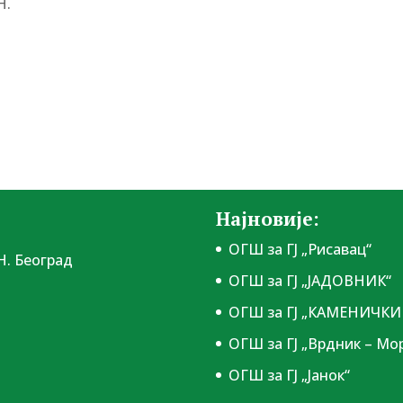
Н.
Најновије:
ОГШ за ГЈ „Рисавац“
Н. Београд
ОГШ за ГЈ „ЈАДОВНИК“
ОГШ за ГЈ „КАМЕНИЧКИ 
ОГШ за ГЈ „Врдник – Мо
ОГШ за ГЈ „Јанок“