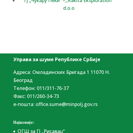
ГЈ „Чукару Пеки” –,,Rakita Eksploration”
d.o.o
Управа за шуме Републике Србије
Адреса: Омладинских Бригада 1 11070 Н.
Београд
Tелефон: 011/311-76-37
Факс: 011/260-34-73
е-пошта:
office.sume@minpolj.gov.rs
Најновије:
ОГШ за ГЈ „Рисавац“