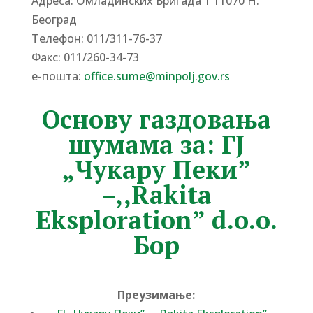
Адреса: Омладинских Бригада 1 11070 Н.
Београд
Tелефон: 011/311-76-37
Факс: 011/260-34-73
е-пошта:
office.sume@minpolj.gov.rs
Основу газдовања
шумама за: ГЈ
„Чукару Пеки”
–,,Rakita
Eksploration” d.o.o.
Бор
Преузимање: