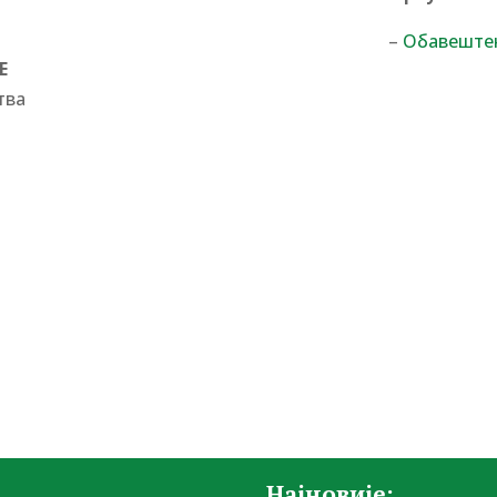
–
Обавеште
Е
тва
Најновије: