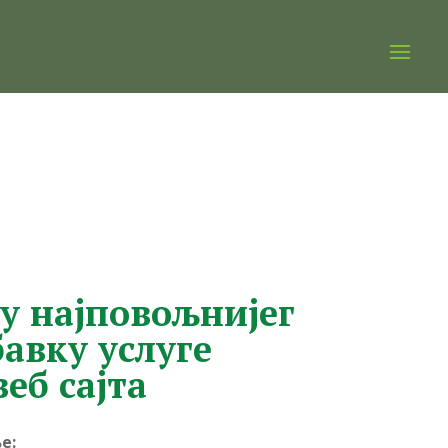
у најповољнијег
авку услуге
еб сајта
е: