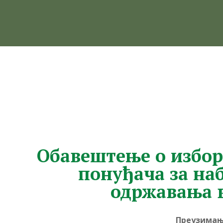
Обавештење о избор
понуђача за наб
одржавања в
Преузимањ