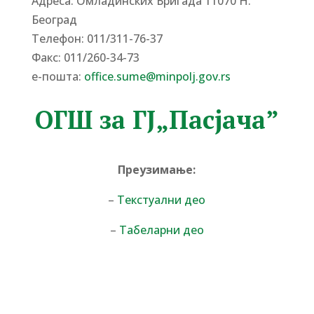
Адреса: Омладинских Бригада 11070 Н.
Београд
Tелефон: 011/311-76-37
Факс: 011/260-34-73
е-пошта:
office.sume@minpolj.gov.rs
ОГШ за ГЈ„Пасјача”
Преузимање:
–
Текстуални део
–
Табеларни део