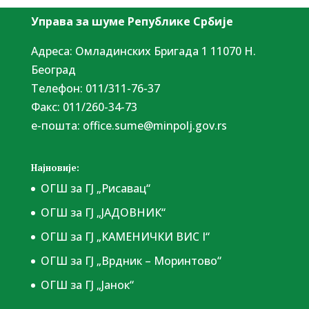
Управа за шуме Републике Србије
Адреса: Омладинских Бригада 1 11070 Н.
Београд
Tелефон: 011/311-76-37
Факс: 011/260-34-73
е-пошта:
office.sume@minpolj.gov.rs
Најновије:
ОГШ за ГЈ „Рисавац“
ОГШ за ГЈ „ЈАДОВНИК“
ОГШ за ГЈ „КАМЕНИЧКИ ВИС I“
ОГШ за ГЈ „Врдник – Моринтово“
ОГШ за ГЈ „Јанок“