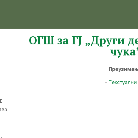
ОГШ за ГЈ „Други д
чука
Преузимањ
–
Текстуални
Е
тва