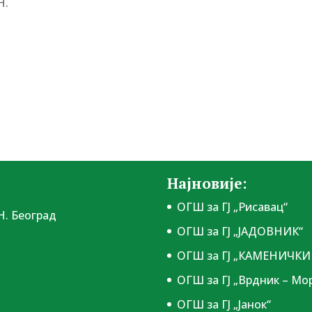
Н.
Најновије:
ОГШ за ГЈ „Рисавац“
Н. Београд
ОГШ за ГЈ „ЈАДОВНИК“
ОГШ за ГЈ „КАМЕНИЧКИ 
ОГШ за ГЈ „Врдник – Мо
ОГШ за ГЈ „Јанок“