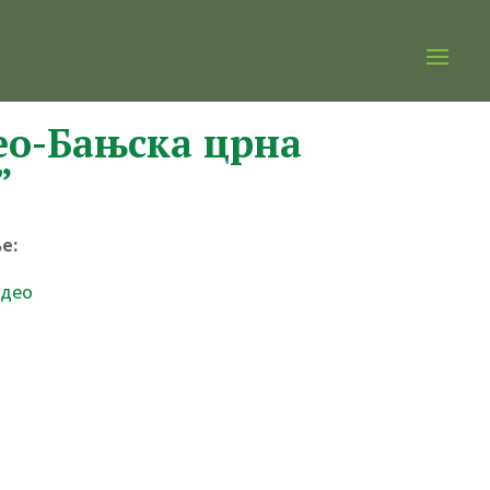
ео-Бањска црна
”
е:
 део