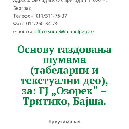
Адреса: Омладинских Бригада 1 11070 Н.
Београд
Tелефон: 011/311-76-37
Факс: 011/260-34-73
е-пошта:
office.sume@minpolj.gov.rs
Основу газдовања
шумама
(табеларни и
текстуални део),
за: ГЈ „Oзорек“ –
Тритико, Бајша.
Преузимање: