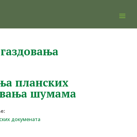
 газдовања
ања планских
овања шумама
е:
ских докумената