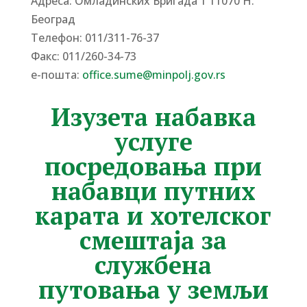
Адреса: Омладинских Бригада 1 11070 Н.
Београд
Tелефон: 011/311-76-37
Факс: 011/260-34-73
е-пошта:
office.sume@minpolj.gov.rs
Изузета набавка
услуге
посредовања при
набавци путних
карата и хотелског
смештаја за
службена
путовања у земљи