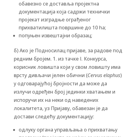
обавезно се доставља пројектна
документација која садржи технички
пројекат изградње ограђеног
прихватилишта површине до 10 ha;
попуњен извештајни образац;
б) Ако је Подносилац пријаве, за радове под
редним бројем. 1. из тачке I. Конкурса,
корисник ловишта који у свом ловишту има
врсту дивљачи јелен обични (
Cervus elaphus
)
у одговарајућој бројности да може да
излучи одређен број јединки хватањем и
испоручи их на неки од наведених
локалитета, уз Пријаву, обавезан је да
достави следећу документацију:
одлуку органа управљања о прихватању