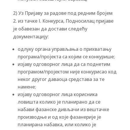
2) Уз Пријаву за радове под редним бројем
2. из тачке I. Конкурса, Подносилац пријаве
је обавезан да достави следећу
документацију:
одлуку органа управљања о прихватању
програма/пројекта са којим се конкурише;
изјаву одговорног лица да са поднетим
програмом/пројектом није конкурисао код
неког другог даваоца средстава за те
намене;
изјаву одговорног лица корисника
ловишта колико је планирано да се
набави фазанске дивљачи из вештачке
производње и од које фазанерије је
планирана набавка, или колико је