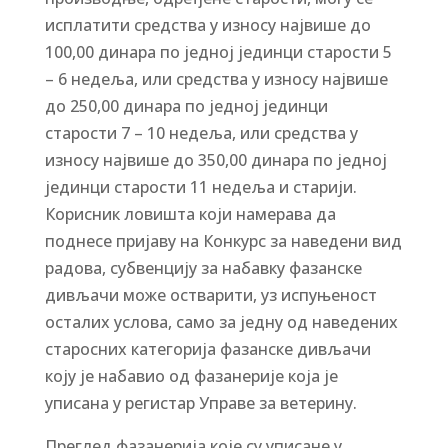
исплатити средства у износу највише до
100,00 динара по једној јединци старости 5
– 6 недеља, или средства у износу највише
до 250,00 динара по једној јединци
старости 7 – 10 недеља, или средства у
износу највише до 350,00 динара по једној
јединци старости 11 недеља и старији.
Корисник ловишта који намерава да
поднесе пријаву на Конкурс за наведени вид
радова, субвенцију за набавку фазанске
дивљачи може остварити, уз испуњеност
осталих услова, само за једну од наведених
старосних категорија фазанске дивљачи
коју је набавио од фазанерије која је
уписана у регистар Управе за ветерину.
Преглед фазанерија које су уписане у