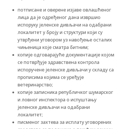
потписане и оверене изјаве овлашћеног
лица да је одређеног дана извршио
испоруку јеленске дивљачи на одабрани
локалитет у броју и структури који су
утврђени уговором уз навођење осталих
чињеница које сматра битним;
копије одговарајуће документације којом
се потврђује здравствена контрола
испоручене јеленске дивљачи у складу са
прописима којима се уређује
ветеринарство;
копије записника републичког шумарског
и ловног инспектора о испуштању
јеленске дивљачи на одабрани
локалитет;
писменог захтева за исплату уговорених