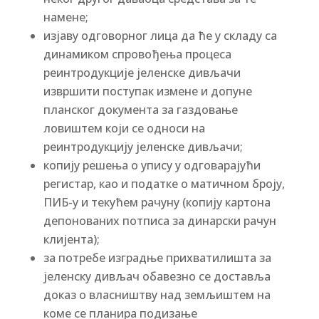
намене;
изјаву одговорног лица да ће у складу са
динамиком спровођења процеса
реинтродукције јеленске дивљачи
извршити поступак измене и допуне
планског документа за газдовање
ловиштем који се односи на
реинтродукцију јеленске дивљачи;
копију решења о упису у одговарајући
регистар, као и податке о матичном броју,
ПИБ-у и текућем рачуну (копију картона
депонованих потписа за динарски рачун
клијента);
за потребе изградње прихватилишта за
јеленску дивљач обавезно се доставља
доказ о власништву над земљиштем на
коме се планира подизање