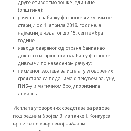
друге епизоотиолошке јединице
(општине);
рачуна за набавку фазанске дивљачи не
старији од 1. априла 2018. године, а
најкасније издатог до 15. септембра
године;
извода овереног од стране банке као
доказа о извршеном плаћању фазанске
дивљачи по наведеном рачуну;
писменог захтева за исплату уговорених
средстава са подацима о текућем рачуну,
ПИБ-у и матичном броју корисника
ловишта;
Исплата уговорених средстава за радове
под редним бројем 3. из тачке I. Конкурса
врши се по извршеној набавци