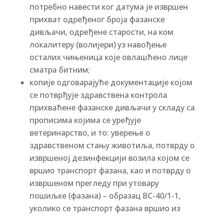
потребно навести ког датума је извршен
прихват одређеног броја фазанске
дивљачи, одређене старости, на ком
локалитеру (волијери) уз навођење
осталих чињеница које овлашћено лице
сматра битним;
копије одговарајуће документације којом
се потврђује здравствена контрола
прихваћене фазанске дивљачи у складу са
прописима којима се уређује
ветеринарство, и то: уверење о
здравственом стању животиља, потврду о
извршеној дезинфекцији возила којом се
вршио транспорт фазана, као и потврду о
извршеном прегледу при утовару
пошиљке (фазана) – образац ВС-40/1-1,
уколико се транспорт фазана вршио из