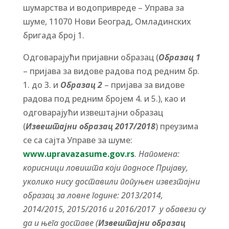
шумарства и водопривреде – Управа за
шуме, 11070 Нови Београд, Омладинских
бригада број 1.
Одговарајући пријавни образац (
Образац 1
– пријава за видове радова под редним бр.
1. до 3. и
Образац 2
– пријава за видове
радова под редним бројем 4. и 5.), као и
одговарајући извештајни образац
(
Извештајни образац 2017/2018
) преузима
се са сајта Управе за шуме:
www.upravazasume.gov.rs
.
Напомена:
корисници ловишта који подносе Пријаву,
уколико нису доставили попуњен извезтајни
образац за ловне године: 2013/2014,
2014/2015, 2015/2016 и 2016/2017 у обавези су
да и њега доставе (
Извештајни образац