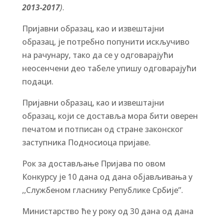
2013-2017
)
.
Пријавни образац, као и извештајни
образац, је потребно попунити искључиво
на рачунару, тако да се у одговарајући
неосенчени део табеле упишу одговарајући
подаци.
Пријавни образац, као и извештајни
образац, који се доставља мора бити оверен
печатом и потписан од стране законског
заступника Подносиоца пријаве.
Рок за достављање Пријава по овом
Конкурсу је 10 дана од дана објављивања у
,,Службеном гласнику Републике Србије”.
Министарство ће у року од 30 дана од дана