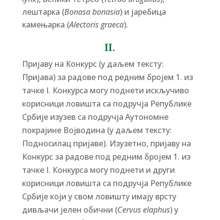
лештарка (
Bonasa bonasia
) и јаребица
камењарка (
Alectoris graeca
).
II.
Пријаву на Конкурс (у даљем тексту:
Пријава) за радове под редним бројем 1. из
тачке I. Конкурса могу поднети искључиво
корисници ловишта са подручја Републике
Србије изузев са подручја Аутономне
покрајине Војводина (у даљем тексту:
Подносилац пријаве). Изузетно, пријаву на
Конкурс за радове под редним бројем 1. из
тачке I. Конкурса могу поднети и други
корисници ловишта са подручја Републике
Србије који у свом ловишту имају врсту
дивљачи јелен обични (
Cervus elaphus
) у