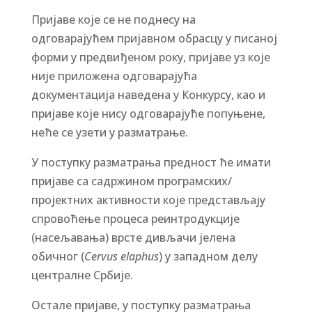
Пријаве које се не поднесу на
одговарајућем пријавном обрасцу у писаној
форми у предвиђеном року, пријаве уз које
није приложена одговарајућа
документација наведена у Конкурсу, као и
пријаве које нису одговарајуће попуњене,
неће се узети у разматрање.
У поступку разматрања предност ће имати
пријаве са садржином програмских/
пројектних активности које представљају
спровоћење процеса реинтродукције
(насељавања) врсте дивљачи јелена
обичног (
Cervus elaphus
) у западном делу
централне Србије.
Остале пријаве, у поступку разматрања