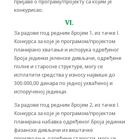
пријаве о програму/пројекту са којим је
конкурисао.
VI.
За радове под редним бројем 1
.
из тачке I.
Конкурса за које је програмом/пројектом
планирано хватање и испорука одређеног
броја јединки јеленске дивљачи, одређене
полне и старосне структуре, могу се
исплатити средства у износу највише до
300.000,00 динара по једној ухваћеној и
испорученој јединци.
За радове под редним бројем 2
.
из тачке I.
Конкурса за које је програмом/пројектом
планирана набавка одређеног броја јединки
фазанске дивљачи из вештачке
производње, одређене старости, могу се