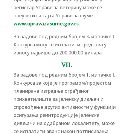
регистар Управе за ветерину може се
преузети са сајта Управе за шуме:
www.upravazasume.gov.rs
.
За радове под редним бројем 3
.
из тачке I.
Конкурса могу се исплатити средства у
износу највише до 200.000,00 динара.
VII.
За радове под редним бројем 1
.
из тачке I.
Конкурса за које је програмом/пројектом
планирана изградња ограђеног
прихватилишта за јеленску дивљач и
спровођење других активности у функцији
осигурања реинтродукције јеленске
дивљачи на одабраном локалитету, може
се исплатити аванс након потписивања