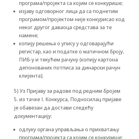
програма/пројекта са којим се конкурише;
изјаву одговорног лица да са поднетим
програмом/пројектом није конкурисао код
неког другог даваоца средстава за те
намене;
копију решења о упису у одговарајући
регистар, као и податке о матичном броју,
ПИБ-у и текућем рачуну (копију картона
депонованих потписа за динарски рачун
клијента);
5) Уз Пријаву за радове под редним бројем
5. из тачке I. Конкурса, Подносилац пријаве
је обавезан да достави следећу
документацију:
одлуку органа управљања о прихватању
програма/пројекта са којим се конкурише;