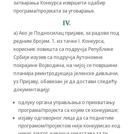
затварања Конкурса извршити одабир
програма/пројеката за уговарање.
IV.
а) Ако је Подносилац пријаве, за радове под
редним бројем. 1. из тачке I. Конкурса,
корисник ловишта са подручја Републике
Србије изузев са подручја Аутономне
покрајине Војводина, на чијој се површини
планира реинтродукција јеленске дивљачи,
уз Пријаву, обавезан је да достави следећу
документацију:
одлуку органа управљања о прихватању
програма/пројекта са којим се конкурише;
изјаву одговорног лица да са поднетим
програмом/пројектом није конкурисао код
неког другог даваоца средстава за те