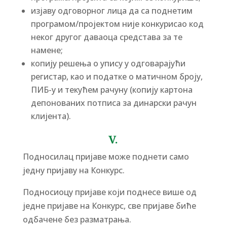
изјаву одговорног лица да са поднетим
програмом/пројектом није конкурисао код
неког другог даваоца средстава за те
намене;
копију решења о упису у одговарајући
регистар, као и податке о матичном броју,
ПИБ-у и текућем рачуну (копију картона
депонованих потписа за динарски рачун
клијента).
V.
Подносилац пријаве може поднети само
једну пријаву на Конкурс.
Подносиоцу пријаве који поднесе више од
једне пријаве на Конкурс, све пријаве биће
одбачене без разматрања.