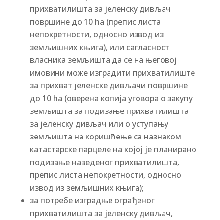
прихватилишта за јеленску дивљач
површине до 10 ha (препис листа
непокретности, односно извод из
земљишних књига), или сагласност
власника земљишта да се на његовој
имовини може изградити прихватилиште
за прихват јеленске дивљачи површине
до 10 ha (оверена копија уговора о закупу
земљишта за подизање прихватилишта
за јеленску дивљач или о уступању
земљишта на коришћење са назнаком
катастaрске парцеле на којој је планирано
подизање наведеног прихватилишта,
препис листа непокретности, односно
извод из земљишних књига);
за потребе изградње ограђеног
прихватилишта за јеленску дивљач,