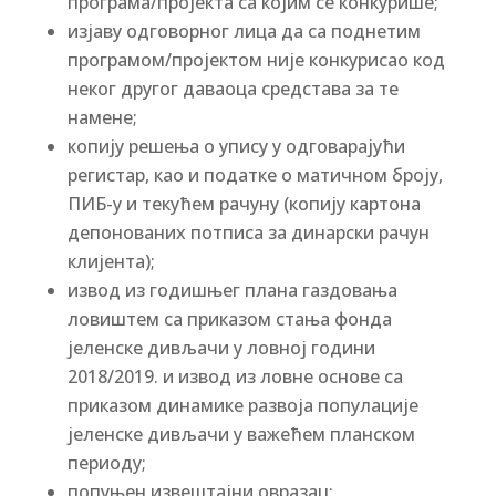
програма/пројекта са којим се конкурише;
изјаву одговорног лица да са поднетим
програмом/пројектом није конкурисао код
неког другог даваоца средстава за те
намене;
копију решења о упису у одговарајући
регистар, као и податке о матичном броју,
ПИБ-у и текућем рачуну (копију картона
депонованих потписа за динарски рачун
клијента);
извод из годишњег плана газдовања
ловиштем са приказом стања фонда
јеленске дивљачи у ловној години
2018/2019. и извод из ловне основе са
приказом динамике развоја популације
јеленске дивљачи у важећем планском
периоду;
попуњен извештајни овразац;