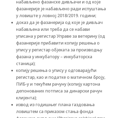
набављено фазанске дивљачи и од које
фазанерије је набављено ради испуштања
у ловиште у ловној 2018/2019. години;
доказ да је фазанерија од које је дивљач
набављена или треба да се набави
уписана у регистар Управе за ветерину (од
фазанерије прибавити копију решења о
упису у регистар објеката за производњу
фазана у инкубатору – инкубаторска
станица);
копију решења о упису у одговарајући
регистар, као и податке о матичном броју,
ПИБ-у и текућем рачуну (копију картона
депонованих потписа за динарски рачун
клијента);
извод из годишњег плана газдовања
ловиштем са приказом стања фонда