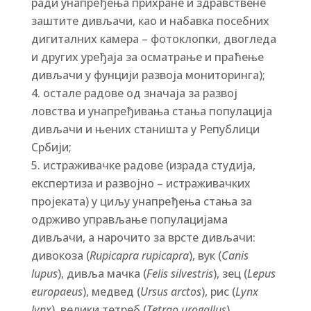
ради унапређења прихране и здравствене
заштите дивљачи, као и набавка посебних
дигиталних камера – фотоклопки, двогледа
и других уређаја за осматрање и праћење
дивљачи у фунцији развоја мониторинга);
остале радове од значаја за развој
ловства и унапређивања стања популација
дивљачи и њених станишта у Републици
Србији;
истраживачке радове (израда студија,
експертиза и развојно – истраживачких
пројеката) у циљу унапређења стања за
одрживо управљање популацијама
дивљачи, а нарочито за врсте дивљачи:
дивокоза (
Rupicapra rupicapra
), вук (
Canis
lupus
), дивља мачка (
Felis silvestris
), зец (
Lepus
europaeus
), медвед (
Ursus arctos
), рис (
Lynx
lynx
), велики тетреб (
Tetrao urogallus
),