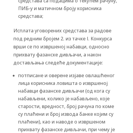
средстава са подацима о текућем рачуну,
ПИБ-у и матичном броју корисника
средстава;
Исплата уговорених средстава за радове
под редним бројем 2. из тачке I. Конкурса
врши се по извршеној набавци, односно
прихвату фазанске дивљачи, а након
достављања следеће документације:
потписане и оверене изјаве овлашћеног
лица корисника ловишта о извршеној
набавци фазанске дивљачи (од кога су
набављени, колико је набављено, које
старости, вредност, број рачуна по коме
су плаћени и број извода банке којим су
плаћени), као и наводе о извршеном
прихвату фазанске дивљачи, при чему је