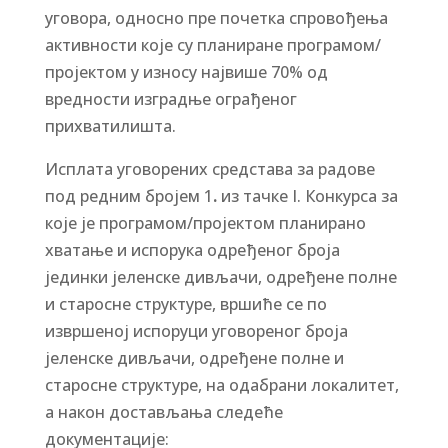
уговора, односно пре почетка спровођења
активности које су планиране програмом/
пројектом у износу највише 70% од
вредности изградње ограђеног
прихватилишта.
Исплата уговорених средстава за радове
под редним бројем 1
.
из тачке I. Конкурса за
које је програмом/пројектом планирано
хватање и испорука одређеног броја
јединки јеленске дивљачи, одређене полне
и старосне структуре, вршиће се по
извршеној испоруци уговореног броја
јеленске дивљачи, одређене полне и
старосне структуре, на одабрани локалитет,
а након достављања следеће
документације: