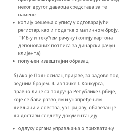
неког другог даваоца средстава за те
намене;
копију решења о упису у одговарајући
регистар, као и податке о матичном броју,
ПИБ-у и текућем рачуну (копију картона
депонованих потписа за динарски рачун
клијента).
попуњен извештајни образац;
б) Ако је Подносилац пријаве, за радове под
редним бројем. 4. из тачке I. Конкурса,
правно лице са подручја Републике Србије,
које се бави развојем и унапређењем
дивљачи и ловства, уз Пријаву, обавезан је
да достави следећу документацију:
одлуку органа управљања о прихватању