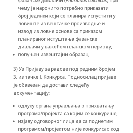
фазанске дивљачи (
Phasianus colchicus
) при
чему је нарочито потребно приказати
број јединки који се планира испустити у
ловиште из вештачке производње и
извод из ловне основе са приказом
планираног испуштања фазанске
дивљачи у важећем планском периоду;
попуњен извештајни образац;
3) Уз Пријаву за радове под редним бројем
3. из тачке I. Конкурса, Подносилац пријаве
је обавезан да достави следећу
документацију:
одлуку органа управљања о прихватању
програма/пројекта са којим се конкурише;
изјаву одговорног лица да са поднетим
програмом/пројектом није конкурисао код