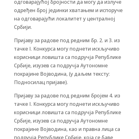
одговарајућој бројности да могу да излуче
одређен број јединки хватањем и испоруче
на одговарајући локалитет у централној
Србији.
Пријаву за радове под редним бр. 2. и 3. из
тачке I. Конкурса могу поднети искључиво
корисници ловишта са подручја Републике
Србије, изузев са подручја Аутономне
покрајине Војводина, (у даљем тексту:
Подносилац пријаве).
Пријаву за радове под редним бројем 4. из
тачке I. Конкурса могу поднети искључиво
корисници ловишта са подручја Републике
Србије, изузев са подручја Аутономне
покрајине Војводина, као и правна лица са
подручја Републике Србије, која се баве