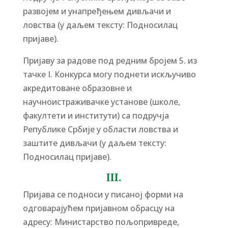
развојем и унапређењем дивљачи и
ловства (у даљем тексту: Подносилац
пријаве).
Пријаву за радове под редним бројем 5. из
тачке I. Конкурса могу поднети искључиво
акредитоване образовне и
научноистраживачке установе (школе,
факултети и институти) са подручја
Републике Србије у области ловства и
заштите дивљачи (у даљем тексту:
Подносилац пријаве).
III.
Пријава се подноси у писаној форми на
одговарајућем пријавном обрасцу на
адресу: Министарство пољопривреде,