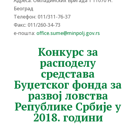
Адреса: Омладинских Бригада 1 11070 Н.
Београд
Tелефон: 011/311-76-37
Факс: 011/260-34-73
е-пошта:
office.sume@minpolj.gov.rs
Конкурс за
расподелу
средстава
Буџетског фонда за
развој ловства
Републике Србије у
2018. години