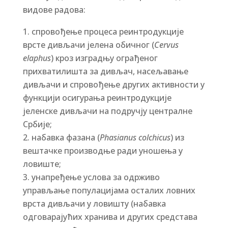
видове радова:
спровођење процеса реинтродукције
врсте дивљачи јелена обичног (
Cervus
elaphus
) кроз изградњу ограђеног
прихватилишта за дивљач, насељавање
дивљачи и спровођење других активности у
функцији осигурања реинтродукције
јеленске дивљачи на подручју централне
Србије;
набавка фазана (
Phasianus colchicus
) из
вештачке производње ради уношења у
ловиште;
унапређење услова за одрживо
управљање популацијама осталих ловних
врста дивљачи у ловишту (набавка
одговарајућих хранива и других средстава