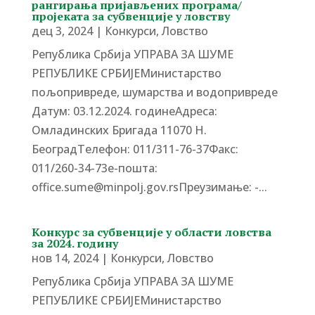
рангирања пријављених програма/
пројеката за субвенције у ловству
дец 3, 2024
|
Конкурси
,
Ловство
Република Србија УПРАВА ЗА ШУМЕ
РЕПУБЛИКЕ СРБИЈЕМинистарство
пољопривреде, шумарства и водопривреде
Датум: 03.12.2024. годинеАдреса:
Омладинских Бригада 11070 Н.
БеоградTелефон: 011/311-76-37Факс:
011/260-34-73е-пошта:
office.sume@minpolj.gov.rsПреузимање: -...
Конкурс за субвенције у области ловства
за 2024. годину
нов 14, 2024
|
Конкурси
,
Ловство
Република Србија УПРАВА ЗА ШУМЕ
РЕПУБЛИКЕ СРБИЈЕМинистарство