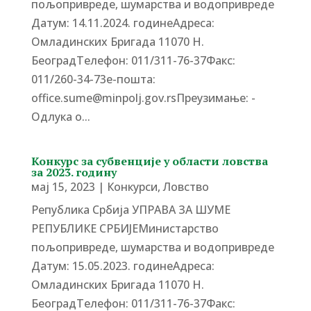
пољопривреде, шумарства и водопривреде
Датум: 14.11.2024. годинеАдреса:
Омладинских Бригада 11070 Н.
БеоградTелефон: 011/311-76-37Факс:
011/260-34-73е-пошта:
office.sume@minpolj.gov.rsПреузимање: -
Одлука о...
Конкурс за субвенције у области ловства
за 2023. годину
мај 15, 2023
|
Конкурси
,
Ловство
Република Србија УПРАВА ЗА ШУМЕ
РЕПУБЛИКЕ СРБИЈЕМинистарство
пољопривреде, шумарства и водопривреде
Датум: 15.05.2023. годинеАдреса:
Омладинских Бригада 11070 Н.
БеоградTелефон: 011/311-76-37Факс: