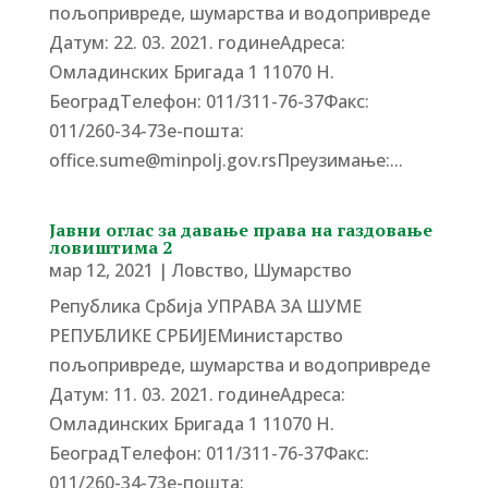
пољопривреде, шумарства и водопривреде
Датум: 22. 03. 2021. годинеАдреса:
Омладинских Бригада 1 11070 Н.
БеоградTелефон: 011/311-76-37Факс:
011/260-34-73е-пошта:
office.sume@minpolj.gov.rsПреузимање:...
Јавни оглас за давање права на газдовање
ловиштима 2
мар 12, 2021
|
Ловство
,
Шумарство
Република Србија УПРАВА ЗА ШУМЕ
РЕПУБЛИКЕ СРБИЈЕМинистарство
пољопривреде, шумарства и водопривреде
Датум: 11. 03. 2021. годинеАдреса:
Омладинских Бригада 1 11070 Н.
БеоградTелефон: 011/311-76-37Факс:
011/260-34-73е-пошта: