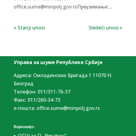
office.sume@minpolj.gov.rsПреузимање:...
« Stariji unosi
Sledeći unosi »
Управа за шуме Републике Србије
Адреса: Омладинских Бригада 1 11070 Н.
Београд
Tелефон: 011/311-76-37
Факс: 011/260-34-73
е-пошта:
office.sume@minpolj.gov.rs
Најновије:
ОГШ за ГЈ „Рисавац“