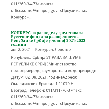
011/260-34-73е-пошта:
office.sume@minpolj.gov.rsПреузимање: -
Конкурс -...
КОНКУРС за расподелу средстава за
Буетског фонда за развој ловства
Републике Србије у ловној 2021/2022
години
авг 2, 2021
|
Конкурси
,
Ловство
Република Србија УПРАВА ЗА ШУМЕ
РЕПУБЛИКЕ СРБИЈЕМинистарство
пољопривреде, шумарства и водопривреде
Датум: 02. 08. 2021. годинеАдреса:
Омладинских Бригада 1 11070 Н.
БеоградTелефон: 011/311-76-37Факс:
011/260-34-73е-пошта:
office.sume@minpolj.gov.rsПреузимање: