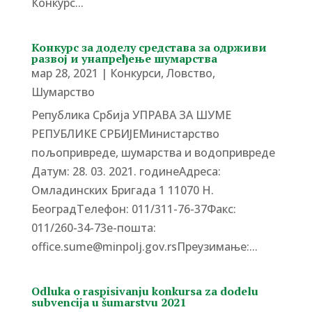
Конкурс...
Конкурс за доделу средстава за одрживи
развој и унапређење шумарства
мар 28, 2021
|
Конкурси
,
Ловство
,
Шумарство
Република Србија УПРАВА ЗА ШУМЕ
РЕПУБЛИКЕ СРБИЈЕМинистарство
пољопривреде, шумарства и водопривреде
Датум: 28. 03. 2021. годинеАдреса:
Омладинских Бригада 1 11070 Н.
БеоградTелефон: 011/311-76-37Факс:
011/260-34-73е-пошта:
office.sume@minpolj.gov.rsПреузимање:...
Odluka o raspisivanju konkursa za dodelu
subvencija u šumarstvu 2021