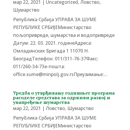
мар 22, 2021
|
Uncategorized
,
Ловство
,
Шумарство
Република Србија УПРАВА ЗА ШУМЕ
РЕПУБЛИКЕ СРБИЈЕМинистарство
пољопривреде, шумарства и водопривреде
Датум: 22. 03. 2021. годинеАдреса:
Омладинских Бригада 1 11070 Н.
БеоградTелефон: 011/311-76-37Факс:
011/260-34-73е-пошта:
office.sume@minpolj.gov.rsПреузимање:...
Уредба о утврђивању годишњег програма
расоделе средстава за одрживи развој и
унапређење шумарства
мар 22, 2021
|
Ловство
,
Шумарство
Република Србија УПРАВА ЗА ШУМЕ
РЕПУБЛИКЕ СРБИЈЕМинистарство