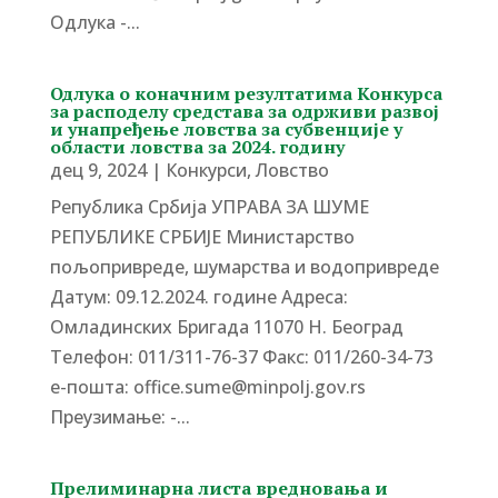
Одлука -...
Одлука о коначним резултатима Конкурса
за расподелу средстава за одрживи развој
и унапређење ловства за субвенције у
области ловства за 2024. годину
дец 9, 2024
|
Конкурси
,
Ловство
Република Србија УПРАВА ЗА ШУМЕ
РЕПУБЛИКЕ СРБИЈЕ Министарство
пољопривреде, шумарства и водопривреде
Датум: 09.12.2024. године Адреса:
Омладинских Бригада 11070 Н. Београд
Tелефон: 011/311-76-37 Факс: 011/260-34-73
е-пошта: office.sume@minpolj.gov.rs
Преузимање: -...
Прелиминарна листа вредновања и