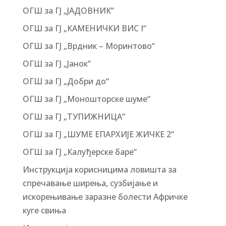
ОГШ за ГЈ „ЈАДОВНИК“
ОГШ за ГЈ „КАМЕНИЧКИ ВИС I“
ОГШ за ГЈ „Врдник – Моринтово“
ОГШ за ГЈ „Јанок“
ОГШ за ГЈ „Добри до“
ОГШ за ГЈ „Моношторске шуме“
ОГШ за ГЈ „ТУПИЖНИЦА“
ОГШ за ГЈ „ШУМЕ ЕПАРХИЈЕ ЖИЧКЕ 2“
ОГШ за ГЈ „Калуђерске баре“
Инструкција корисницима ловишта за
спречавање ширења, сузбијање и
искорењивање заразне болести Афричке
куге свиња