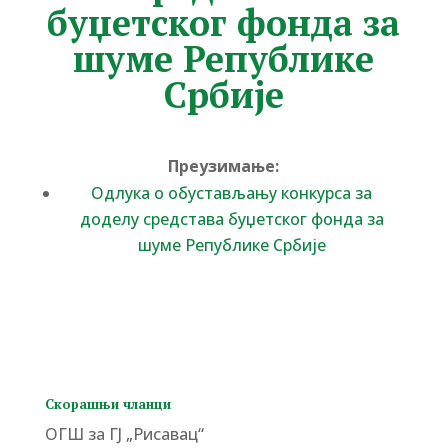
буџетског фонда за
шуме Републике
Србије
Преузимање:
Одлука о обустављању конкурса за
доделу средстава буџетског фонда за
шуме Републике Србије
Скорашњи чланци
ОГШ за ГЈ „Рисавац“