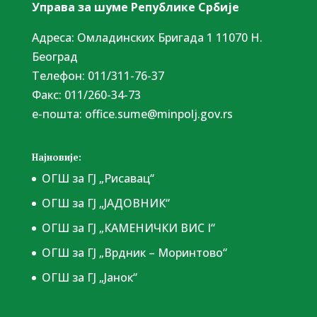
Управа за шуме Републике Србије
Адреса: Омладинских Бригада 1 11070 Н.
Београд
Tелефон: 011/311-76-37
Факс: 011/260-34-73
е-пошта:
office.sume@minpolj.gov.rs
Најновије:
ОГШ за ГЈ „Рисавац“
ОГШ за ГЈ „ЈАДОВНИК“
ОГШ за ГЈ „КАМЕНИЧКИ ВИС I“
ОГШ за ГЈ „Врдник – Моринтово“
ОГШ за ГЈ „Јанок“