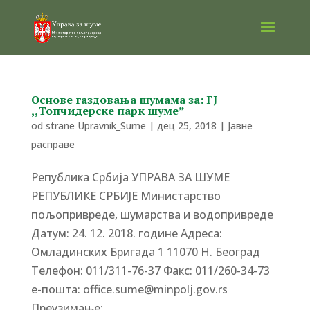
Основe газдовања шумама за: ГЈ
,,Топчидерске парк шуме”
od strane
Upravnik_Sume
|
дец 25, 2018
|
Јавне
расправе
Република Србија УПРАВА ЗА ШУМЕ
РЕПУБЛИКЕ СРБИЈЕ Министарство
пољопривреде, шумарства и водопривреде
Датум: 24. 12. 2018. године Адреса:
Омладинских Бригада 1 11070 Н. Београд
Tелефон: 011/311-76-37 Факс: 011/260-34-73
е-пошта: office.sume@minpolj.gov.rs
Преузимање:...