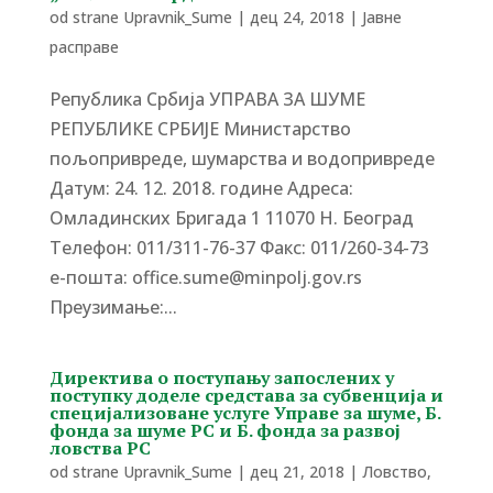
od strane
Upravnik_Sume
|
дец 24, 2018
|
Јавне
расправе
Република Србија УПРАВА ЗА ШУМЕ
РЕПУБЛИКЕ СРБИЈЕ Министарство
пољопривреде, шумарства и водопривреде
Датум: 24. 12. 2018. године Адреса:
Омладинских Бригада 1 11070 Н. Београд
Tелефон: 011/311-76-37 Факс: 011/260-34-73
е-пошта: office.sume@minpolj.gov.rs
Преузимање:...
Директива о поступању запослених у
поступку доделе средстава за субвенција и
специјализоване услуге Управе за шуме, Б.
фонда за шуме РС и Б. фонда за развој
ловства РС
od strane
Upravnik_Sume
|
дец 21, 2018
|
Ловство
,