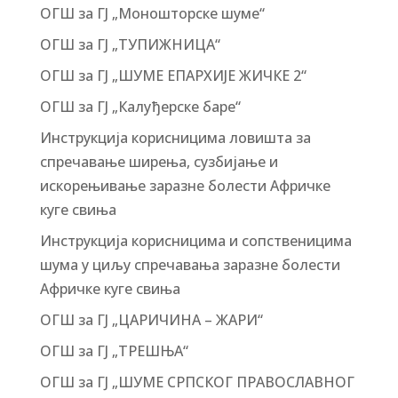
ОГШ за ГЈ „Моношторске шуме“
ОГШ за ГЈ „ТУПИЖНИЦА“
ОГШ за ГЈ „ШУМЕ ЕПАРХИЈЕ ЖИЧКЕ 2“
ОГШ за ГЈ „Калуђерске баре“
Инструкција корисницима ловишта за
спречавање ширења, сузбијање и
искорењивање заразне болести Афричке
куге свиња
Инструкција корисницима и сопственицима
шума у циљу спречавања заразне болести
Афричке куге свиња
ОГШ за ГЈ „ЦАРИЧИНА – ЖАРИ“
ОГШ за ГЈ „ТРЕШЊА“
ОГШ за ГЈ „ШУМЕ СРПСКОГ ПРАВОСЛАВНОГ