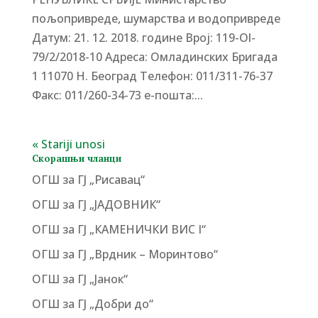
пољопривреде, шумарства и водопривреде
Датум: 21. 12. 2018. године Bpoj: 119-Ol-
79/2/2018-10 Адреса: Омладинских Бригада
1 11070 Н. Београд Tелефон: 011/311-76-37
Факс: 011/260-34-73 е-пошта:...
« Stariji unosi
Скорашњи чланци
ОГШ за ГЈ „Рисавац“
ОГШ за ГЈ „ЈАДОВНИК“
ОГШ за ГЈ „КАМЕНИЧКИ ВИС I“
ОГШ за ГЈ „Врдник – Моринтово“
ОГШ за ГЈ „Јанок“
ОГШ за ГЈ „Добри до“