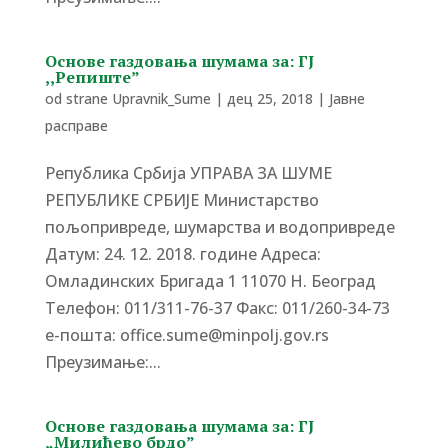
Основe газдовања шумама за: ГЈ
,,Репиште”
od strane
Upravnik_Sume
|
дец 25, 2018
|
Јавне
расправе
Република Србија УПРАВА ЗА ШУМЕ
РЕПУБЛИКЕ СРБИЈЕ Министарство
пољопривреде, шумарства и водопривреде
Датум: 24. 12. 2018. године Адреса:
Омладинских Бригада 1 11070 Н. Београд
Tелефон: 011/311-76-37 Факс: 011/260-34-73
е-пошта: office.sume@minpolj.gov.rs
Преузимање:...
Основe газдовања шумама за: ГЈ
„Милићево брдо”