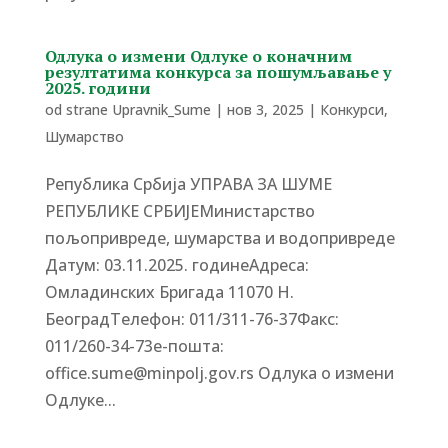
Одлука о измени Одлуке о коначним
резултатима конкурса за пошумљавање у
2025. години
od strane
Upravnik_Sume
|
нов 3, 2025
|
Конкурси
,
Шумарство
Република Србија УПРАВА ЗА ШУМЕ
РЕПУБЛИКЕ СРБИЈЕМинистарство
пољопривреде, шумарства и водопривреде
Датум: 03.11.2025. годинеАдреса:
Омладинских Бригада 11070 Н.
БеоградTелефон: 011/311-76-37Факс:
011/260-34-73е-пошта:
office.sume@minpolj.gov.rs Одлука о измени
Одлуке...