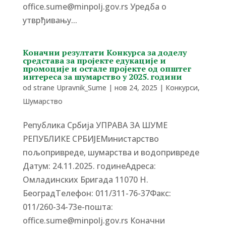
office.sume@minpolj.gov.rs Уредба о
утврђивању...
Коначни резултати Конкурса за доделу
средстава за пројекте едукације и
промоције и остале пројекте од општег
интереса за шумарство у 2025. години
od strane
Upravnik_Sume
|
нов 24, 2025
|
Конкурси
,
Шумарство
Република Србија УПРАВА ЗА ШУМЕ
РЕПУБЛИКЕ СРБИЈЕМинистарство
пољопривреде, шумарства и водопривреде
Датум: 24.11.2025. годинеАдреса:
Омладинских Бригада 11070 Н.
БеоградTелефон: 011/311-76-37Факс:
011/260-34-73е-пошта:
office.sume@minpolj.gov.rs Коначни