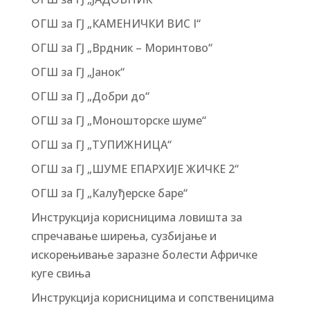
ОГШ за ГЈ „КАМЕНИЧКИ ВИС I“
ОГШ за ГЈ „Врдник – Моринтово“
ОГШ за ГЈ „Јанок“
ОГШ за ГЈ „Добри до“
ОГШ за ГЈ „Моношторске шуме“
ОГШ за ГЈ „ТУПИЖНИЦА“
ОГШ за ГЈ „ШУМЕ ЕПАРХИЈЕ ЖИЧКЕ 2“
ОГШ за ГЈ „Калуђерске баре“
Инструкција корисницима ловишта за
спречавање ширења, сузбијање и
искорењивање заразне болести Афричке
куге свиња
Инструкција корисницима и сопственицима