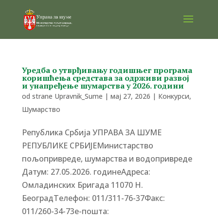
Уредба о утврђивању годишњег програма
коришћења средстава за одрживи развој
и унапређење шумарства у 2026. години
od strane
Upravnik_Sume
|
мај 27, 2026
|
Конкурси
,
Шумарство
Република Србија УПРАВА ЗА ШУМЕ
РЕПУБЛИКЕ СРБИЈЕМинистарство
пољопривреде, шумарства и водопривреде
Датум: 27.05.2026. годинеАдреса:
Омладинских Бригада 11070 Н.
БеоградTелефон: 011/311-76-37Факс:
011/260-34-73е-пошта: