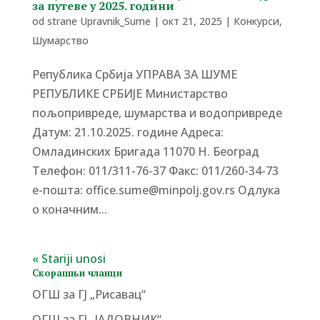
за путеве у 2025. години
od strane
Upravnik_Sume
|
окт 21, 2025
|
Конкурси
,
Шумарство
Република Србија УПРАВА ЗА ШУМЕ
РЕПУБЛИКЕ СРБИЈЕ Министарство
пољопривреде, шумарства и водопривреде
Датум: 21.10.2025. године Адреса:
Омладинских Бригада 11070 Н. Београд
Tелефон: 011/311-76-37 Факс: 011/260-34-73
е-пошта: office.sume@minpolj.gov.rs Одлука
о коначним...
« Stariji unosi
Скорашњи чланци
ОГШ за ГЈ „Рисавац“
ОГШ за ГЈ „ЈАДОВНИК“