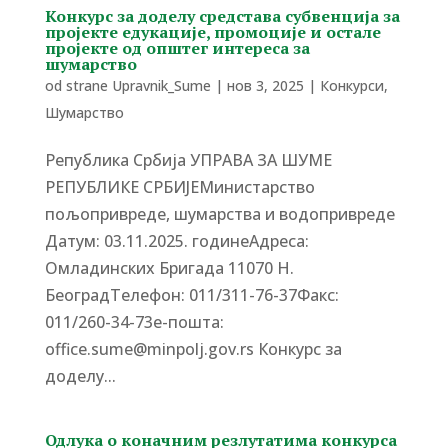
Конкурс за доделу средстава субвенција за
пројекте едукације, промоције и остале
пројекте од општег интереса за
шумарство
od strane
Upravnik_Sume
|
нов 3, 2025
|
Конкурси
,
Шумарство
Република Србија УПРАВА ЗА ШУМЕ
РЕПУБЛИКЕ СРБИЈЕМинистарство
пољопривреде, шумарства и водопривреде
Датум: 03.11.2025. годинеАдреса:
Омладинских Бригада 11070 Н.
БеоградTелефон: 011/311-76-37Факс:
011/260-34-73е-пошта:
office.sume@minpolj.gov.rs Конкурс за
доделу...
Одлука о коначним резлутатима конкурса