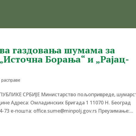
ова газдовања шумама за
„Источна Борања“ и „Рајац-
е расправе
ЕПУБЛИКЕ СРБИЈЕ Министарство пољопривреде, шумарс
одине Адреса: Омладинских Бригада 1 11070 Н. Београд
4-73 е-пошта: office.sume@minpolj.gov.rs Преузимање:...