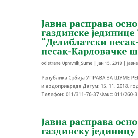
Јавна расправа осн
газдинске јединице
“Делиблатски песак
песак-Карловачке 
od strane
Upravnik_Sume
|
јан 15, 2018
|
Јавн
Република Србија УПРАВА ЗА ШУМЕ Р
и водопривреде Датум: 15. 11. 2018. г
Tелефон: 011/311-76-37 Факс: 011/260-3
Јавна расправа осн
газдинску јединицу