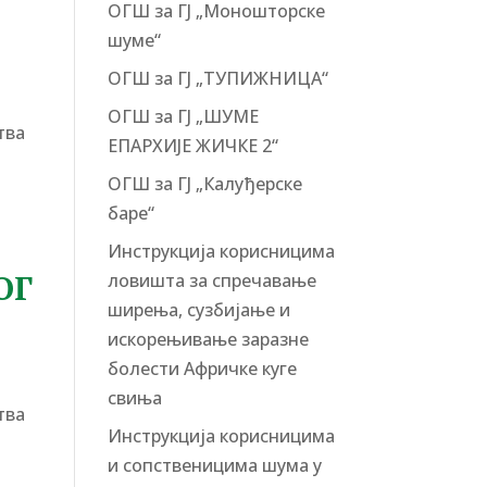
ОГШ за ГЈ „Моношторске
шуме“
ОГШ за ГЈ „ТУПИЖНИЦА“
ОГШ за ГЈ „ШУМЕ
тва
ЕПАРХИЈЕ ЖИЧКЕ 2“
ОГШ за ГЈ „Калуђерске
баре“
Инструкција корисницима
ОГ
ловишта за спречавање
ширења, сузбијање и
искорењивање заразне
болести Афричке куге
свиња
тва
Инструкција корисницима
и сопственицима шума у