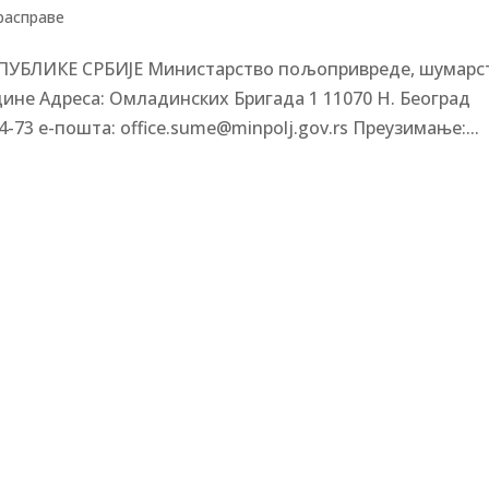
 расправе
ЕПУБЛИКЕ СРБИЈЕ Министарство пољопривреде, шумарс
одине Адреса: Омладинских Бригада 1 11070 Н. Београд
4-73 е-пошта: office.sume@minpolj.gov.rs Преузимање:...