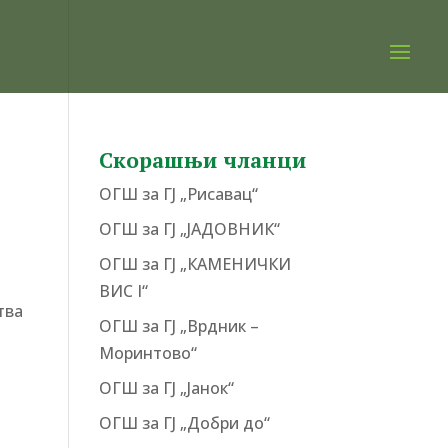
Скорашњи чланци
ОГШ за ГЈ „Рисавац“
ОГШ за ГЈ „ЈАДОВНИК“
ОГШ за ГЈ „КАМЕНИЧКИ
ВИС I“
тва
ОГШ за ГЈ „Врдник –
Моринтово“
ОГШ за ГЈ „Јанок“
ОГШ за ГЈ „Добри до“