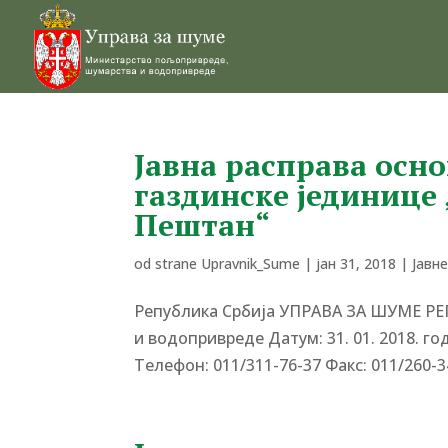
Јавна расправа осн
газдинске јединице 
Пештан“
od strane
Upravnik_Sume
|
јан 31, 2018
|
Јавн
Република Србија УПРАВА ЗА ШУМЕ Р
и водопривреде Датум: 31. 01. 2018. г
Tелефон: 011/311-76-37 Факс: 011/260-3