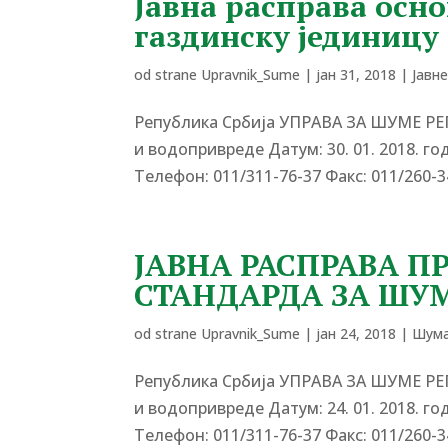
Јавна расправа осн
газдинску јединицу
od strane
Upravnik_Sume
|
јан 31, 2018
|
Јавн
Република Србија УПРАВА ЗА ШУМЕ Р
и водопривреде Датум: 30. 01. 2018. г
Tелефон: 011/311-76-37 Факс: 011/260-3
ЈАВНА РАСПРАВА П
СТАНДАРДА ЗА ШУ
od strane
Upravnik_Sume
|
јан 24, 2018
|
Шума
Република Србија УПРАВА ЗА ШУМЕ Р
и водопривреде Датум: 24. 01. 2018. г
Tелефон: 011/311-76-37 Факс: 011/260-34