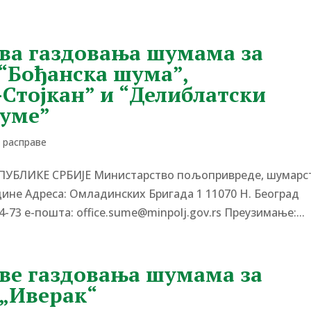
ова газдовања шумама за
 “Бођанска шума”,
-Стојкан” и “Делиблатски
шуме”
е расправе
ЕПУБЛИКЕ СРБИЈЕ Министарство пољопривреде, шумарс
одине Адреса: Омладинских Бригада 1 11070 Н. Београд
4-73 е-пошта: office.sume@minpolj.gov.rs Преузимање:...
ове газдовања шумама за
 „Иверак“