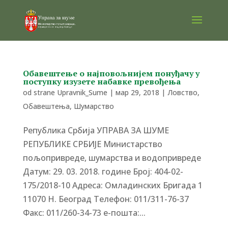
Обавештење о најповољнијем понуђачу у
поступку изузете набавке превођења
od strane
Upravnik_Sume
|
мар 29, 2018
|
Ловство
,
Обавештења
,
Шумарство
Република Србија УПРАВА ЗА ШУМЕ
РЕПУБЛИКЕ СРБИЈЕ Министарство
пољопривреде, шумарства и водопривреде
Датум: 29. 03. 2018. године Број: 404-02-
175/2018-10 Адреса: Омладинских Бригада 1
11070 Н. Београд Tелефон: 011/311-76-37
Факс: 011/260-34-73 е-пошта:...