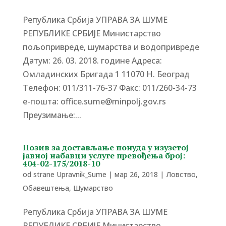
Република Србија УПРАВА ЗА ШУМЕ
РЕПУБЛИКЕ СРБИЈЕ Министарство
пољопривреде, шумарства и водопривреде
Датум: 26. 03. 2018. године Адреса:
Омладинских Бригада 1 11070 Н. Београд
Tелефон: 011/311-76-37 Факс: 011/260-34-73
е-пошта: office.sume@minpolj.gov.rs
Преузимање:...
Позив за достављање понуда у изузетој
јавној набавци услуге превођења број:
404-02-175/2018-10
od strane
Upravnik_Sume
|
мар 26, 2018
|
Ловство
,
Обавештења
,
Шумарство
Република Србија УПРАВА ЗА ШУМЕ
РЕПУБЛИКЕ СРБИЈЕ Министарство