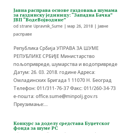
Јавна расправа основе газдовања шумама
за газдинску јединицу: “Западна Бачка”
ЈВП “ВодеВојводине”
od strane
Upravnik_Sume
|
мар 26, 2018
|
Јавне
расправе
Република Србија УПРАВА ЗА ШУМЕ
РЕПУБЛИКЕ СРБИЈЕ Министарство
пољопривреде, шумарства и водопривреде
Датум: 26. 03. 2018. године Адреса:
Омладинских Бригада 1 11070 Н. Београд
Tелефон: 011/311-76-37 Факс: 011/260-34-73
е-пошта: office.sume@minpolj.gov.rs
Преузимање:...
Конкурс за доделу средстава Буџетског
фонда за шуме РС