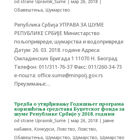
od strane
Upravnik_Sume
|
мар 26, 2018
|
Обавештења
,
Шумарство
Република Србија УПРАВА ЗА ШУМЕ
РЕПУБЛИКЕ СРБИЈЕ Министарство
пољопривреде, шумарства и водопривреде
Датум: 26. 03. 2018. године Адреса:
Омладинских Бригада 1 11070 Н. Београд
Tелефон: 011/311-76-37 Факс: 011/260-34-73
е-пошта: office.sume@minpolj.gov.rs
Преузимање:...
Уредба о утврђивању Годишњег програма
коришћења средстава Буџетског фонда за
шуме Републике Србије у 2018. години
od strane
Upravnik_Sume
|
мар 26, 2018
|
Јавне
набавке
,
Конкурси
,
Ловство
,
Ловство
,
Обавештења
,
Шумарство
,
Шумарство
,
Шумарство