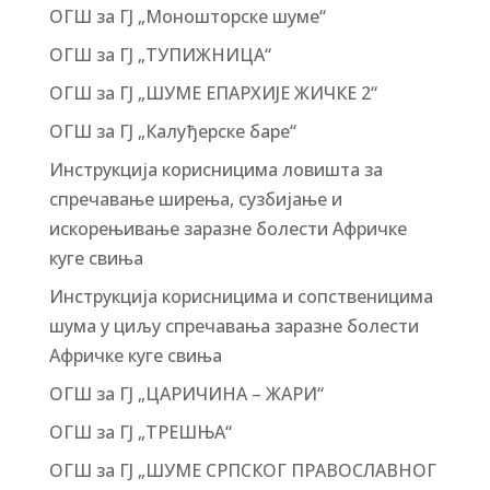
ОГШ за ГЈ „Моношторске шуме“
ОГШ за ГЈ „ТУПИЖНИЦА“
ОГШ за ГЈ „ШУМЕ ЕПАРХИЈЕ ЖИЧКЕ 2“
ОГШ за ГЈ „Калуђерске баре“
Инструкција корисницима ловишта за
спречавање ширења, сузбијање и
искорењивање заразне болести Афричке
куге свиња
Инструкција корисницима и сопственицима
шума у циљу спречавања заразне болести
Афричке куге свиња
ОГШ за ГЈ „ЦАРИЧИНА – ЖАРИ“
ОГШ за ГЈ „ТРЕШЊА“
ОГШ за ГЈ „ШУМЕ СРПСКОГ ПРАВОСЛАВНОГ