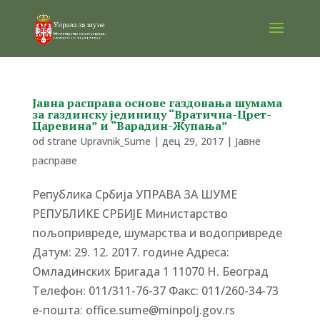
Јавна расправа основе газдовања шумама
за газдинску јединицу “Вратична-Црет-
Царевина” и “Варадин-Жупања”
od strane
Upravnik_Sume
|
дец 29, 2017
|
Јавне
расправе
Република Србија УПРАВА ЗА ШУМЕ
РЕПУБЛИКЕ СРБИЈЕ Министарство
пољопривреде, шумарства и водопривреде
Датум: 29. 12. 2017. године Адреса:
Омладинских Бригада 1 11070 Н. Београд
Tелефон: 011/311-76-37 Факс: 011/260-34-73
е-пошта: office.sume@minpolj.gov.rs