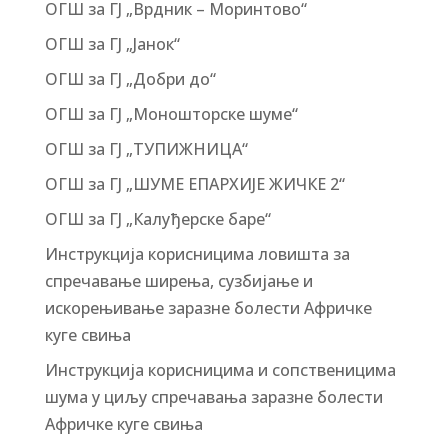
ОГШ за ГЈ „Врдник – Моринтово“
ОГШ за ГЈ „Јанок“
ОГШ за ГЈ „Добри до“
ОГШ за ГЈ „Моношторске шуме“
ОГШ за ГЈ „ТУПИЖНИЦА“
ОГШ за ГЈ „ШУМЕ ЕПАРХИЈЕ ЖИЧКЕ 2“
ОГШ за ГЈ „Калуђерске баре“
Инструкција корисницима ловишта за
спречавање ширења, сузбијање и
искорењивање заразне болести Афричке
куге свиња
Инструкција корисницима и сопственицима
шума у циљу спречавања заразне болести
Афричке куге свиња