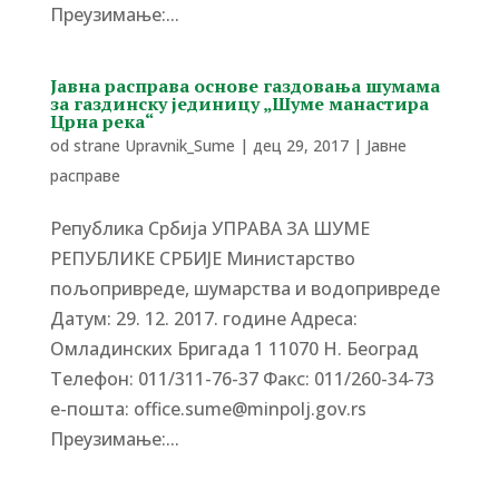
Преузимање:...
Јавна расправа основе газдовања шумама
за газдинску јединицу „Шуме манастира
Црна река“
od strane
Upravnik_Sume
|
дец 29, 2017
|
Јавне
расправе
Република Србија УПРАВА ЗА ШУМЕ
РЕПУБЛИКЕ СРБИЈЕ Министарство
пољопривреде, шумарства и водопривреде
Датум: 29. 12. 2017. године Адреса:
Омладинских Бригада 1 11070 Н. Београд
Tелефон: 011/311-76-37 Факс: 011/260-34-73
е-пошта: office.sume@minpolj.gov.rs
Преузимање:...