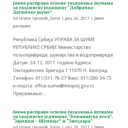
Јавна расправа основе газдовања шумама
за газдинску јединицу “Добрачко-
Латвичке шуме”
od strane
Upravnik_Sume
|
дец 26, 2017
|
Јавне
расправе
Република Србија УПРАВА ЗА ШУМЕ
РЕПУБЛИКЕ СРБИЈЕ Министарство
пољопривреде, шумарства и водопривреде
Датум: 24. 12. 2017. године Адреса:
Омладинских Бригада 1 11070 Н. Београд
Tелефон: 011/311-76-37 Факс: 011/260-34-73
е-пошта: office.sume@minpolj.gov.rs
Преузимање:...
Јавна расправа основа газдовања шумама
за газдинске јединице “Бежанијска коса”,
“Јајинци – Шумице” и “Звездара”
od strane
Upravnik_Sume
|
дец 20, 2017
|
Јавне