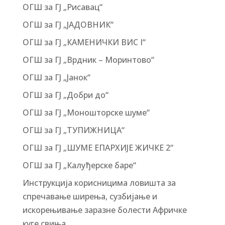
ОГШ за ГЈ „Рисавац“
ОГШ за ГЈ „ЈАДОВНИК“
ОГШ за ГЈ „КАМЕНИЧКИ ВИС I“
ОГШ за ГЈ „Врдник – Моринтово“
ОГШ за ГЈ „Јанок“
ОГШ за ГЈ „Добри до“
ОГШ за ГЈ „Моношторске шуме“
ОГШ за ГЈ „ТУПИЖНИЦА“
ОГШ за ГЈ „ШУМЕ ЕПАРХИЈЕ ЖИЧКЕ 2“
ОГШ за ГЈ „Калуђерске баре“
Инструкција корисницима ловишта за
спречавање ширења, сузбијање и
искорењивање заразне болести Афричке
куге свиња