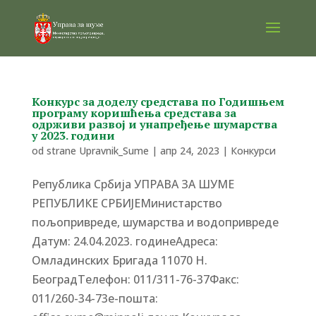
Конкурс за доделу средстава по Годишњем
програму коришћења средстава за
одрживи развој и унапређење шумарства
у 2023. години
od strane
Upravnik_Sume
|
апр 24, 2023
|
Конкурси
Република Србија УПРАВА ЗА ШУМЕ
РЕПУБЛИКЕ СРБИЈЕМинистарство
пољопривреде, шумарства и водопривреде
Датум: 24.04.2023. годинеАдреса:
Омладинских Бригада 11070 Н.
БеоградTелефон: 011/311-76-37Факс:
011/260-34-73е-пошта: