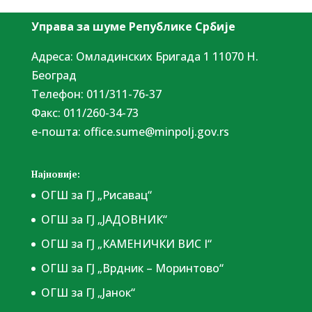
Управа за шуме Републике Србије
Адреса: Омладинских Бригада 1 11070 Н.
Београд
Tелефон: 011/311-76-37
Факс: 011/260-34-73
е-пошта:
office.sume@minpolj.gov.rs
Најновије:
ОГШ за ГЈ „Рисавац“
ОГШ за ГЈ „ЈАДОВНИК“
ОГШ за ГЈ „КАМЕНИЧКИ ВИС I“
ОГШ за ГЈ „Врдник – Моринтово“
ОГШ за ГЈ „Јанок“