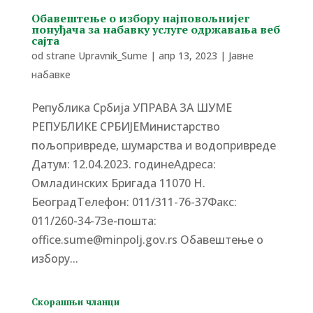
Обавештење о избору најповољнијег
понуђача за набавку услуге одржавања веб
сајта
od strane
Upravnik_Sume
|
апр 13, 2023
|
Јавне
набавке
Република Србија УПРАВА ЗА ШУМЕ
РЕПУБЛИКЕ СРБИЈЕМинистарство
пољопривреде, шумарства и водопривреде
Датум: 12.04.2023. годинеАдреса:
Омладинских Бригада 11070 Н.
БеоградTелефон: 011/311-76-37Факс:
011/260-34-73е-пошта:
office.sume@minpolj.gov.rs Обавештење о
избору...
Скорашњи чланци