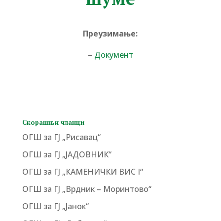
Преузимање:
–
Документ
Скорашњи чланци
ОГШ за ГЈ „Рисавац“
ОГШ за ГЈ „ЈАДОВНИК“
ОГШ за ГЈ „КАМЕНИЧКИ ВИС I“
ОГШ за ГЈ „Врдник – Моринтово“
ОГШ за ГЈ „Јанок“