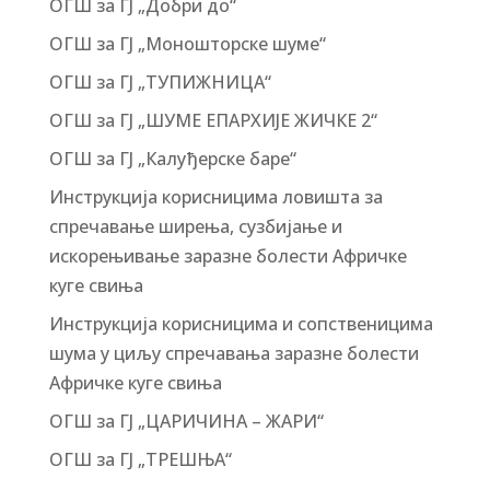
ОГШ за ГЈ „Добри до“
ОГШ за ГЈ „Моношторске шуме“
ОГШ за ГЈ „ТУПИЖНИЦА“
ОГШ за ГЈ „ШУМЕ ЕПАРХИЈЕ ЖИЧКЕ 2“
ОГШ за ГЈ „Калуђерске баре“
Инструкција корисницима ловишта за
спречавање ширења, сузбијање и
искорењивање заразне болести Афричке
куге свиња
Инструкција корисницима и сопственицима
шума у циљу спречавања заразне болести
Афричке куге свиња
ОГШ за ГЈ „ЦАРИЧИНА – ЖАРИ“
ОГШ за ГЈ „ТРЕШЊА“