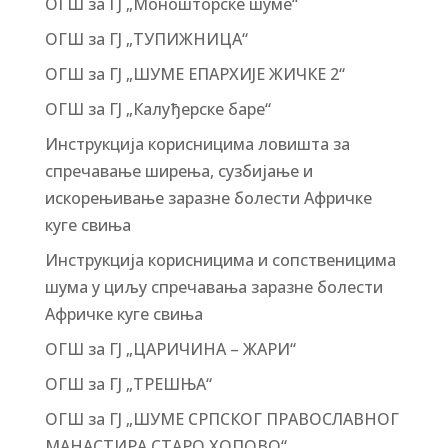
ОГШ за ГЈ „Моношторске шуме“
ОГШ за ГЈ „ТУПИЖНИЦА“
ОГШ за ГЈ „ШУМЕ ЕПАРХИЈЕ ЖИЧКЕ 2“
ОГШ за ГЈ „Калуђерске баре“
Инструкција корисницима ловишта за
спречавање ширења, сузбијање и
искорењивање заразне болести Афричке
куге свиња
Инструкција корисницима и сопственицима
шума у циљу спречавања заразне болести
Афричке куге свиња
ОГШ за ГЈ „ЦАРИЧИНА – ЖАРИ“
ОГШ за ГЈ „ТРЕШЊА“
ОГШ за ГЈ „ШУМЕ СРПСКОГ ПРАВОСЛАВНОГ
МАНАСТИРА СТАРО ХОПОВО“