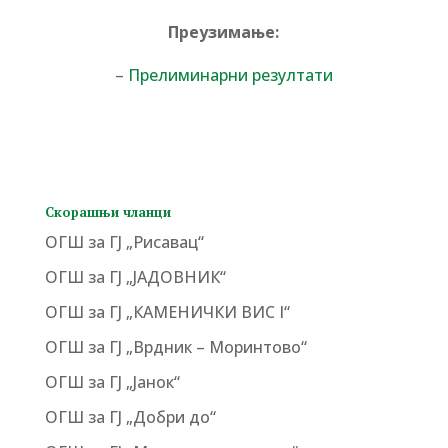
Преузимање:
–
Прелиминарни резултати
Скорашњи чланци
ОГШ за ГЈ „Рисавац“
ОГШ за ГЈ „ЈАДОВНИК“
ОГШ за ГЈ „КАМЕНИЧКИ ВИС I“
ОГШ за ГЈ „Врдник – Моринтово“
ОГШ за ГЈ „Јанок“
ОГШ за ГЈ „Добри до“