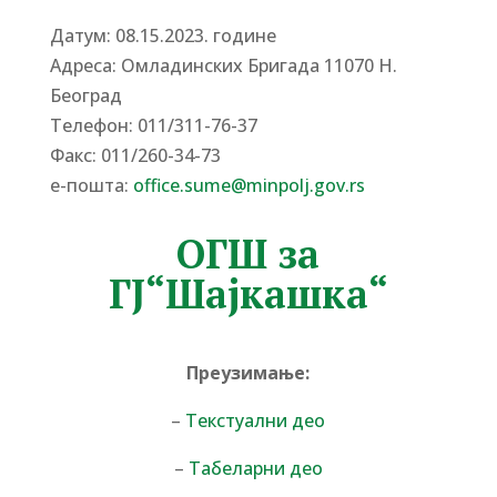
Датум: 08.15.2023. године
Адреса: Омладинских Бригада 11070 Н.
Београд
Tелефон: 011/311-76-37
Факс: 011/260-34-73
е-пошта:
office.sume@minpolj.gov.rs
ОГШ за
ГЈ“Шајкашка“
Преузимање:
–
Текстуални део
–
Табеларни део