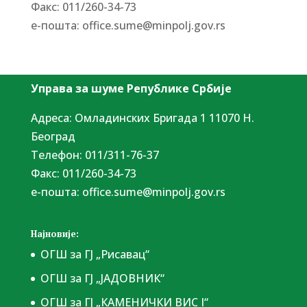
Факс: 011/260-34-73
е-пошта:
office.sume@minpolj.gov.rs
Управа за шуме Републике Србије
Адреса: Омладинских Бригада 1 11070 Н.
Београд
Tелефон: 011/311-76-37
Факс: 011/260-34-73
е-пошта:
office.sume@minpolj.gov.rs
Најновије:
ОГШ за ГЈ „Рисавац“
ОГШ за ГЈ „ЈАДОВНИК“
ОГШ за ГЈ „КАМЕНИЧКИ ВИС I“