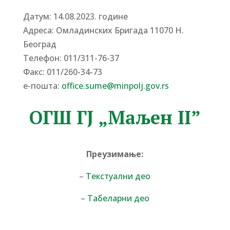
Датум: 14.08.2023. године
Адреса: Омладинских Бригада 11070 Н.
Београд
Tелефон: 011/311-76-37
Факс: 011/260-34-73
е-пошта:
office.sume@minpolj.gov.rs
ОГШ ГЈ „Маљен II”
Преузимање:
–
Текстуални део
–
Табеларни део