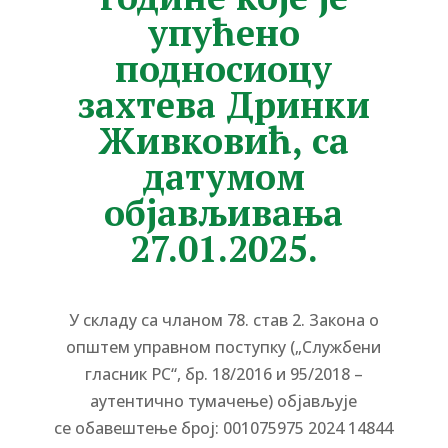
упућено
подносиоцу
захтева Дринки
Живковић, са
датумом
објављивања
27.01.2025.
У складу са чланом 78. став 2. Закона о
општем управном поступку („Службени
гласник РС“, бр. 18/2016 и 95/2018 –
аутентично тумачење) објављује
се
обавештење
број: 001075975 2024 14844