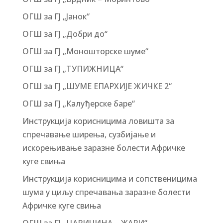
ОГШ за ГЈ „Јанок“
ОГШ за ГЈ „Добри до“
ОГШ за ГЈ „Моношторске шуме“
ОГШ за ГЈ „ТУПИЖНИЦА“
ОГШ за ГЈ „ШУМЕ ЕПАРХИЈЕ ЖИЧКЕ 2“
ОГШ за ГЈ „Калуђерске баре“
Инструкција корисницима ловишта за
спречавање ширења, сузбијање и
искорењивање заразне болести Афричке
куге свиња
Инструкција корисницима и сопственицима
шума у циљу спречавања заразне болести
Афричке куге свиња