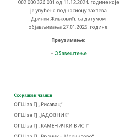
002 000 326 001
од
11
.12
.202
4
. године које
је упућено подносиоцу захтева
Дринки
Живковић
, са датумом
објављивања
27
.
01
.202
5
. године.
Преузимање:
–
Обавештење
Скорашњи чланци
ОГШ за ГЈ „Рисавац“
ОГШ за ГЈ „ЈАДОВНИК“
ОГШ за ГЈ „КАМЕНИЧКИ ВИС I“
ОГШ за ГЈ „Врдник – Моринтово“